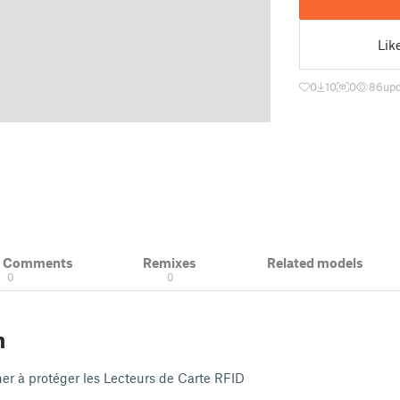
Lik
0
10
0
86
upd
& Comments
Remixes
Related models
0
0
n
iner à protéger les Lecteurs de Carte RFID