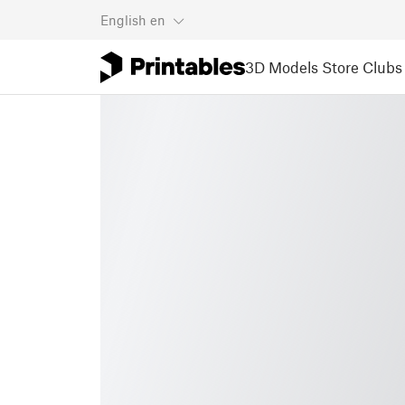
English
en
3D Models
Store
Clubs