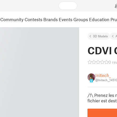
Community
Contests
Brands
Events
Groups
Education
Pr
3D Models
A
CDVI 
0 re
Initech_
@Initech__1451
8
/!\ Prenez les
fichier est des