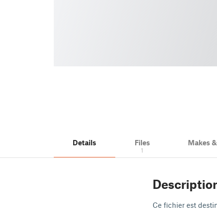
Details
Files
Makes 
1
Descriptio
Ce fichier est dest