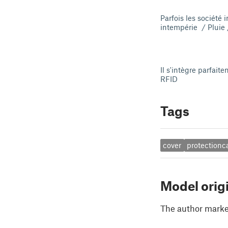
Parfois les société 
intempérie / Pluie 
Il s'intègre parfait
RFID
Tags
cover
protectionc
Model orig
The author marked