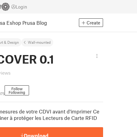
Login
usa Eshop
Prusa Blog
Create
rt & Design
Wall-mounted
COVER 0.1
views
Follow
Following
075
 mesures de votre CDVI avant d'imprimer Ce
tiner à protéger les Lecteurs de Carte RFID
Download