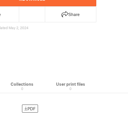
e
Share
ated May 2, 2024
Collections
User print files
0
0
PDF