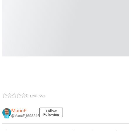
0 reviews
MarioF
Follow
Following
@MarioF_1698246
14