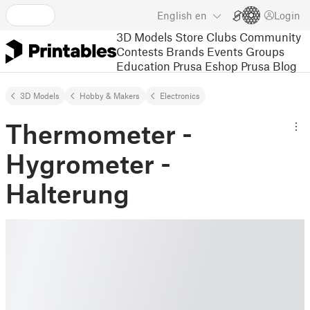
English
en
Login
3D Models
Store
Clubs
Community
Contests
Brands
Events
Groups
Education
Prusa Eshop
Prusa Blog
3D Models
Hobby & Makers
Electronics
Thermometer -
Hygrometer -
Halterung