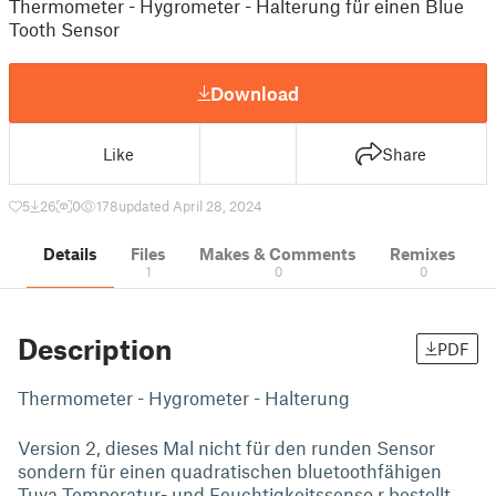
Thermometer - Hygrometer - Halterung für einen Blue
Tooth Sensor
Download
Like
Share
5
26
0
178
updated April 28, 2024
Details
Files
Makes & Comments
Remixes
1
0
0
Description
PDF
Thermometer - Hygrometer - Halterung
Version 2, dieses Mal nicht für den runden Sensor
sondern für einen quadratischen bluetoothfähigen
Tuya Temperatur- und Feuchtigkeitssenso,r bestellt