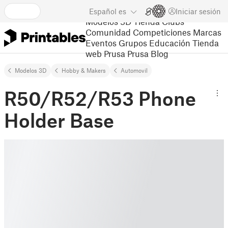
Español
es
Iniciar sesión
Modelos 3D
Tienda
Clubs
Comunidad
Competiciones
Marcas
Eventos
Grupos
Educación
Tienda
web Prusa
Prusa Blog
Modelos 3D
Hobby & Makers
Automovil
R50/R52/R53 Phone
Holder Base