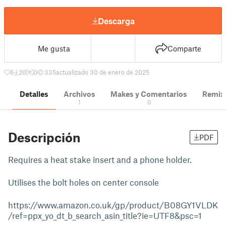
Descarga
Me gusta
Comparte
6
20
0
335
actualizado 30 de enero de 2025
Detalles
Archivos
Makes y Comentarios
Remix
1
0
Descripción
PDF
Requires a heat stake insert and a phone holder.
Utilises the bolt holes on center console
https://www.amazon.co.uk/gp/product/B08GY1VLDK
/ref=ppx_yo_dt_b_search_asin_title?ie=UTF8&psc=1