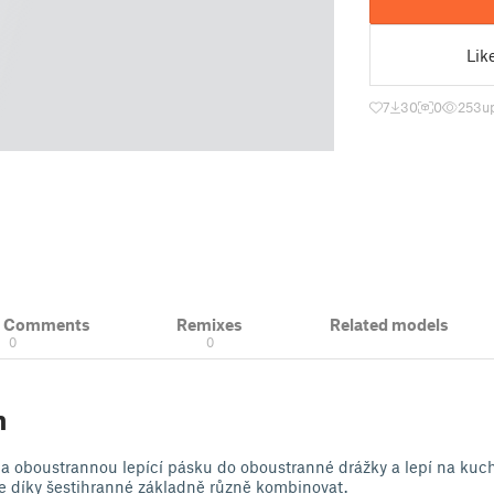
Lik
7
30
0
253
u
& Comments
Remixes
Related models
0
0
n
na oboustrannou lepící pásku do oboustranné drážky a lepí na kuc
ze díky šestihranné základně různě kombinovat.