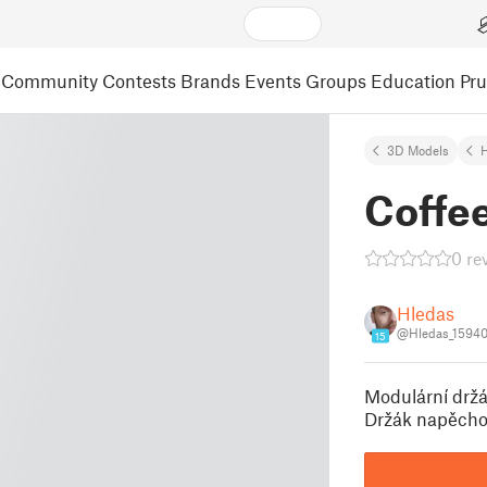
Community
Contests
Brands
Events
Groups
Education
Pr
3D Models
Coffe
0 re
Hledas
@Hledas_1594
15
Modulární držá
Držák napěchov