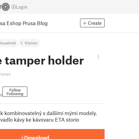
Login
usa Eshop
Prusa Blog
Create
Household
Kitchen
e tamper holder
views
Follow
Following
06
k kombinovatelný s dalšími mými modely.
adlo kávy ke kávovaru ETA storio
Download