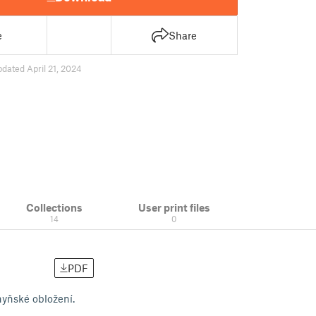
e
Share
pdated April 21, 2024
Collections
User print files
14
0
PDF
hyňské obložení.