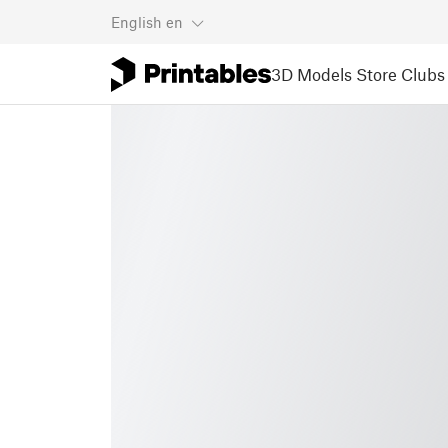
English
en
3D Models
Store
Clubs