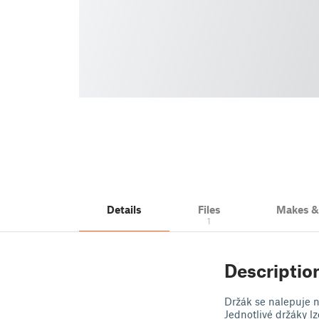
Details
Files
Makes 
1
Descriptio
Držák se nalepuje 
Jednotlivé držáky l