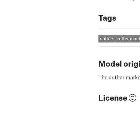
Tags
coffee
coffeemac
Model orig
The author marked
License