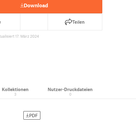
Download
e
Teilen
tualisiert 17. März 2024
Kollektionen
Nutzer-Druckdateien
3
0
PDF