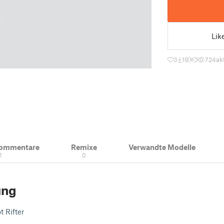
Lik
3
19
1
724
ak
Kommentare
Remixe
Verwandte Modelle
1
0
ung
t Rifter