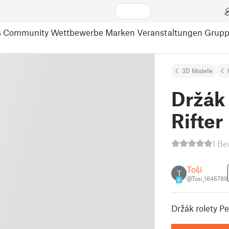
s
Community
Wettbewerbe
Marken
Veranstaltungen
Grup
3D Modelle
Držák 
Rifter
1 Be
Toši
T
@Tosi_1646789
8
Držák rolety Pe