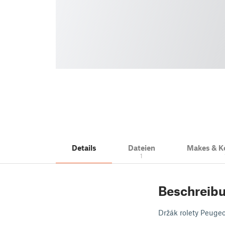
Details
Dateien
Makes & 
1
Beschreib
Držák rolety Peugeo