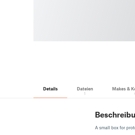
Details
Dateien
Makes & 
1
Beschreib
A small box for pro