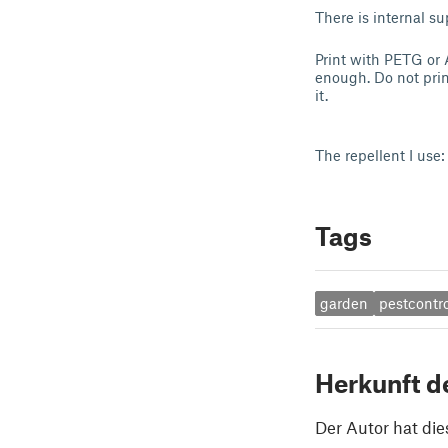
There is internal su
Print with PETG or 
enough. Do not prin
it.
The repellent I us
Tags
garden
pestcontr
Herkunft d
Der Autor hat die