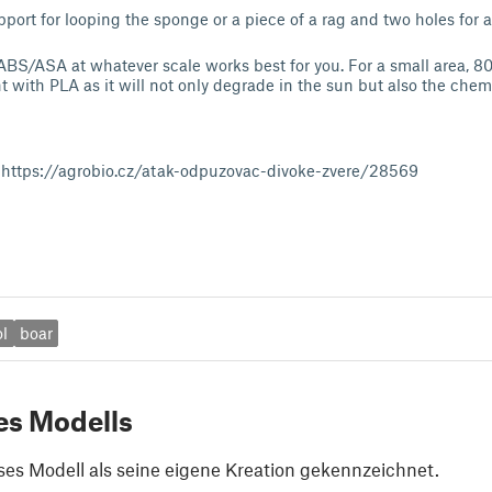
pport for looping the sponge or a piece of a rag and two holes for a 
ABS/ASA at whatever scale works best for you. For a small area, 80
t with PLA as it will not only degrade in the sun but also the che
e: https://agrobio.cz/atak-odpuzovac-divoke-zvere/28569
ol
boar
es Modells
ses Modell als seine eigene Kreation gekennzeichnet.