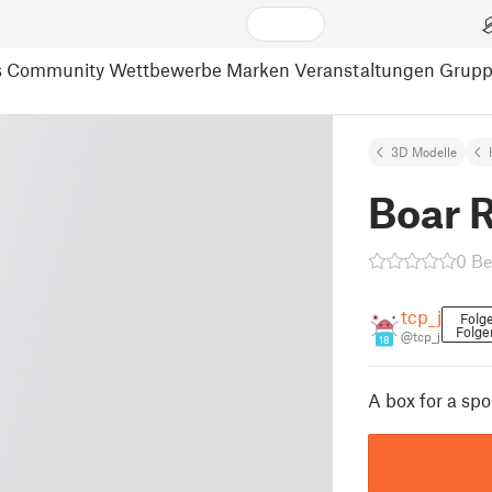
s
Community
Wettbewerbe
Marken
Veranstaltungen
Grup
3D Modelle
Boar R
0 B
tcp_j
Folg
Folge
@tcp_j
18
A box for a sp