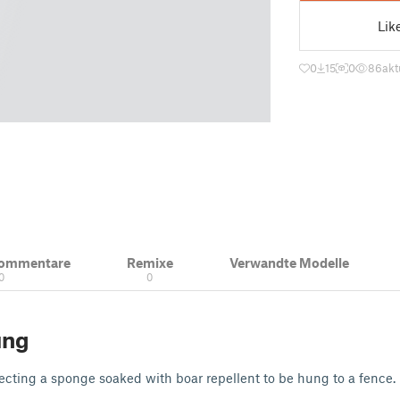
Lik
0
15
0
86
akt
Kommentare
Remixe
Verwandte Modelle
0
0
ung
tecting a sponge soaked with boar repellent to be hung to a fence.