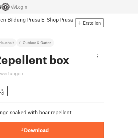
Login
pen
Bildung
Prusa E-Shop
Prusa
Erstellen
Haushalt
Outdoor & Garten
epellent box
ewertungen
en
nd
onge soaked with boar repellent.
Download