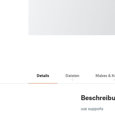
Details
Dateien
Makes & 
1
Beschreib
use supports