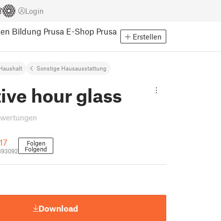
Login
pen
Bildung
Prusa E-Shop
Prusa
Erstellen
Haushalt
Sonstige Hausausstattung
ive hour glass
ewertungen
17
Folgen
Folgend
893092
Download