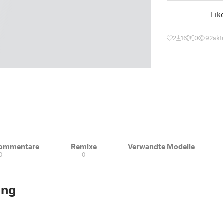
Lik
2
16
0
92
akt
Kommentare
Remixe
Verwandte Modelle
0
0
ung