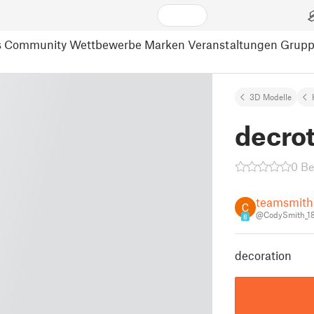
s
Community
Wettbewerbe
Marken
Veranstaltungen
Grup
3D Modelle
decrot
0 B
teamsmith
@CodySmith_1
8
decoration