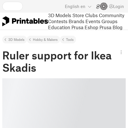
English
en
Login
3D Models
Store
Clubs
Community
Contests
Brands
Events
Groups
Education
Prusa Eshop
Prusa Blog
3D Models
Hobby & Makers
Tools
Ruler support for Ikea
Skadis