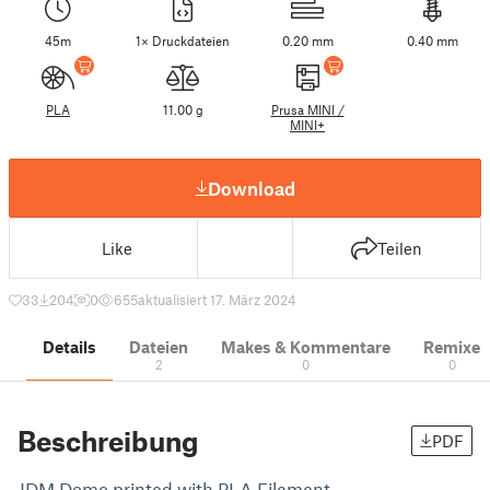
45m
1× Druckdateien
0.20 mm
0.40 mm
PLA
11.00 g
Prusa MINI /
MINI+
Download
Like
Teilen
33
204
0
655
aktualisiert 17. März 2024
Details
Dateien
Makes & Kommentare
Remixe
2
0
0
Beschreibung
PDF
JDM Domo printed with PLA Filament.