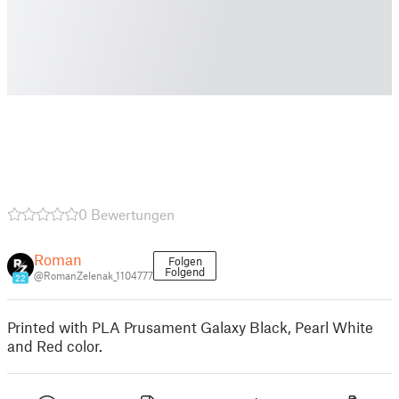
0 Bewertungen
Roman
Folgen
Folgend
@RomanZelenak_1104777
22
Printed with PLA Prusament Galaxy Black, Pearl White
and Red color.