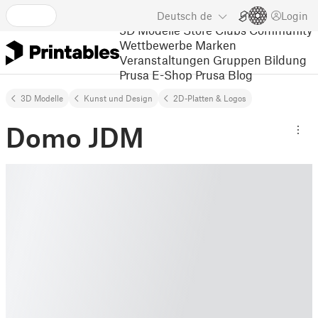
Deutsch
de
Login
3D Modelle
Store
Clubs
Community
Wettbewerbe
Marken
Veranstaltungen
Gruppen
Bildung
Prusa E-Shop
Prusa Blog
3D Modelle
Kunst und Design
2D-Platten & Logos
Domo JDM