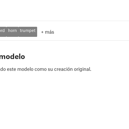
ord
horn
trumpet
+
más
 modelo
do este modelo como su creación original.