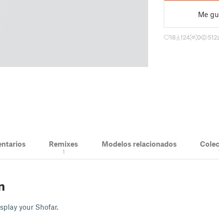
Me gu
18
124
0
512
ntarios
Remixes
Modelos relacionados
Cole
1
n
isplay your Shofar.