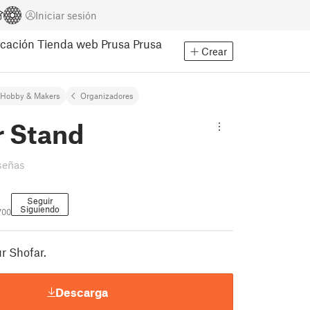
Iniciar sesión
cación
Tienda web Prusa
Prusa
Crear
Hobby & Makers
Organizadores
r Stand
señas
Seguir
Siguiendo
700
r Shofar.
Descarga