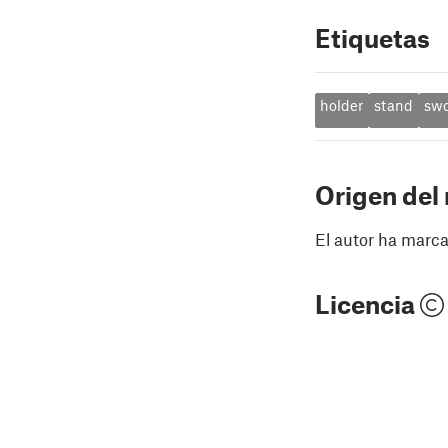
Etiquetas
holder
stand
sw
Origen del
El autor ha marca
Licencia