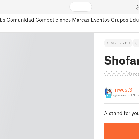
bs
Comunidad
Competiciones
Marcas
Eventos
Grupos
Edu
Modelos 3D
Shofa
0 re
mwest3
@mwest3_1761
10
A stand for you