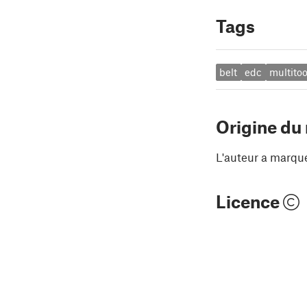
Tags
belt
edc
multitoo
Origine du
L'auteur a marqu
Licence