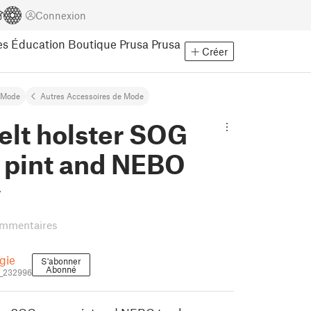
Connexion
es
Éducation
Boutique Prusa
Prusa
Créer
Mode
Autres Accessoires de Mode
elt holster SOG
 pint and NEBO
y
ommentaires
gie
S'abonner
Abonné
e_232996