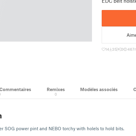
EDC belt hols
Aim
14
35
0
467
& Commentaires
Remixes
Modèles associés
C
0
0
n
er SOG power pint and NEBO torchy with holels to hold bits.