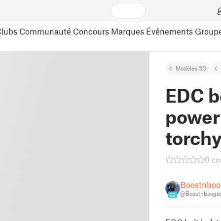
lubs
Communauté
Concours
Marques
Événements
Group
Modèles 3D
EDC b
power
torch
0 c
Boostnboo
@Boostnboogi
22