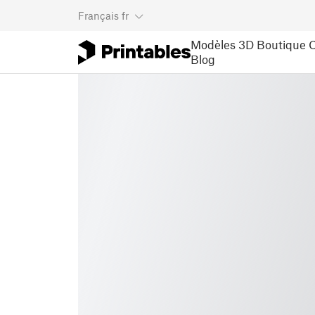
Français
fr
Modèles 3D
Boutique
C
Blog