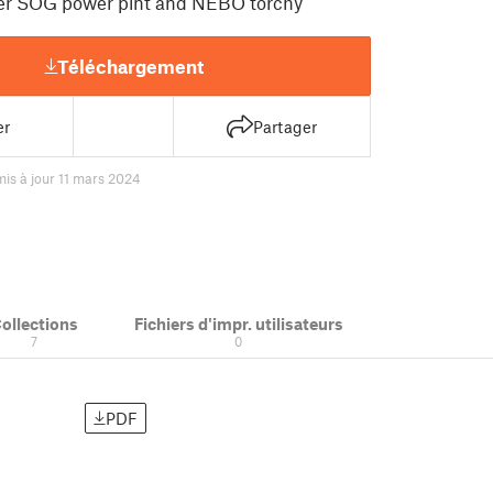
ter SOG power pint and NEBO torchy
Téléchargement
er
Partager
mis à jour 11 mars 2024
ollections
Fichiers d'impr. utilisateurs
7
0
PDF