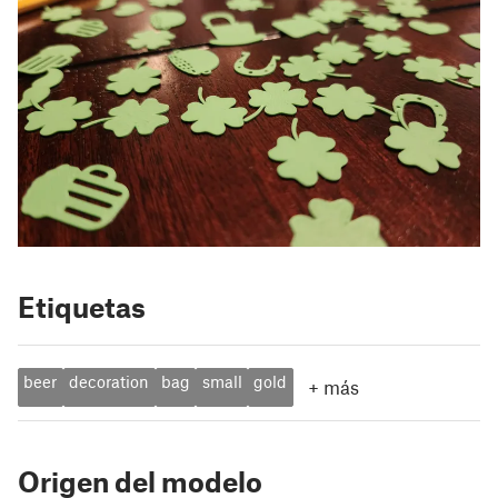
Etiquetas
beer
decoration
bag
small
gold
+
más
Origen del modelo