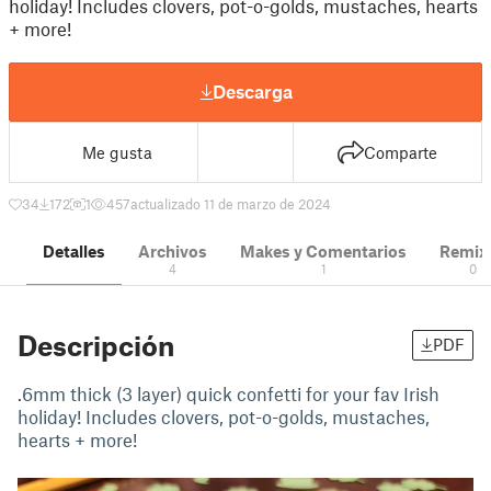
holiday! Includes clovers, pot-o-golds, mustaches, hearts
+ more!
Descarga
Me gusta
Comparte
34
172
1
457
actualizado 11 de marzo de 2024
Detalles
Archivos
Makes y Comentarios
Remix
4
1
0
Descripción
PDF
.6mm thick (3 layer) quick confetti for your fav Irish
holiday! Includes clovers, pot-o-golds, mustaches,
hearts + more!