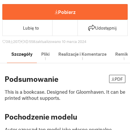
Pobierz
Lubię to
Udostępnij
38
207
1
558
zaktualizowano 10 marca 2024
Szczegóły
Pliki
Realizacje i Komentarze
Remik
1
1
1
Podsumowanie
PDF
This is a bookcase. Designed for Gloomhaven. It can be
printed without supports.
Pochodzenie modelu
Autor oznaczył ten model jako własne oryginalne