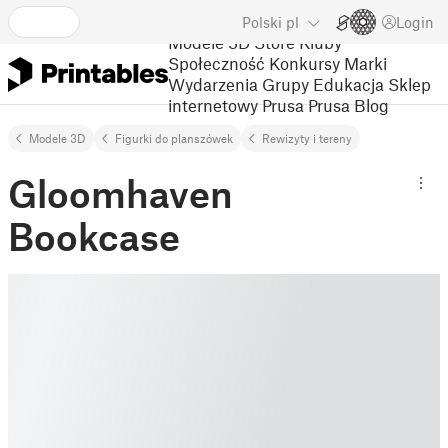
Polski
pl
Login
Modele 3D
Store
Kluby
Społeczność
Konkursy
Marki
Wydarzenia
Grupy
Edukacja
Sklep
internetowy Prusa
Prusa Blog
Modele 3D
Figurki do planszówek
Rewizyty i tereny
Gloomhaven
Bookcase