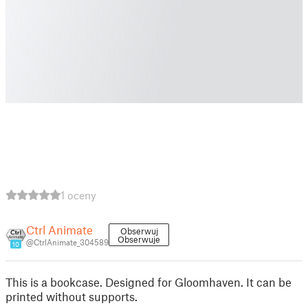
1 oceny
Ctrl Animate
Obserwuj
Obserwuje
@CtrlAnimate_304589
10
This is a bookcase. Designed for Gloomhaven. It can be
printed without supports.