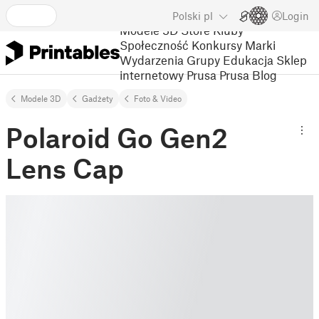
Polski
pl
Login
Modele 3D
Store
Kluby
Społeczność
Konkursy
Marki
Wydarzenia
Grupy
Edukacja
Sklep
internetowy Prusa
Prusa Blog
Modele 3D
Gadżety
Foto & Video
Polaroid Go Gen2
Lens Cap