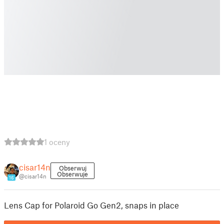
1 oceny
cisar14n
Obserwuj
Obserwuje
@cisar14n
16
Lens Cap for Polaroid Go Gen2, snaps in place