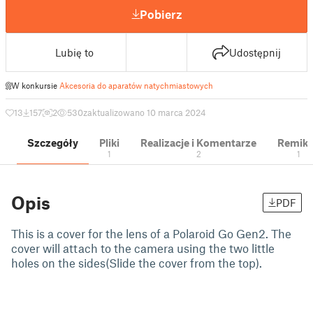
Pobierz
Lubię to
Udostępnij
W konkursie
Akcesoria do aparatów natychmiastowych
13
157
2
530
zaktualizowano 10 marca 2024
Szczegóły
Pliki
Realizacje i Komentarze
Remik
1
2
1
Opis
PDF
This is a cover for the lens of a Polaroid Go Gen2. The
cover will attach to the camera using the two little
holes on the sides(Slide the cover from the top).