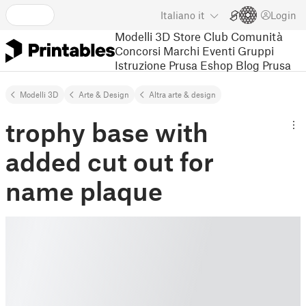
Italiano
it
Login
Modelli 3D
Store
Club
Comunità
Concorsi
Marchi
Eventi
Gruppi
Istruzione
Prusa Eshop
Blog Prusa
Modelli 3D
Arte & Design
Altra arte & design
trophy base with
added cut out for
name plaque