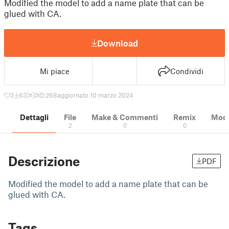
Modified the model to add a name plate that can be
glued with CA.
Download
Mi piace
Condividi
3
63
0
268
aggiornato 10 marzo 2024
Dettagli
File
Make & Commenti
Remix
Model
2
0
0
Descrizione
PDF
Modified the model to add a name plate that can be
glued with CA.
Tags