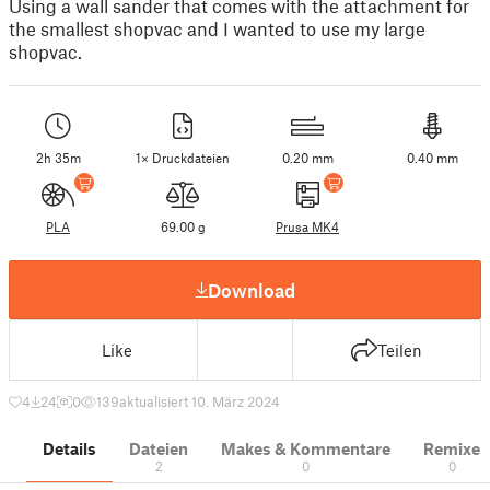
Using a wall sander that comes with the attachment for
the smallest shopvac and I wanted to use my large
shopvac.
2h 35m
1× Druckdateien
0.20 mm
0.40 mm
PLA
69.00 g
Prusa MK4
Download
Like
Teilen
4
24
0
139
aktualisiert 10. März 2024
Details
Dateien
Makes & Kommentare
Remixe
2
0
0