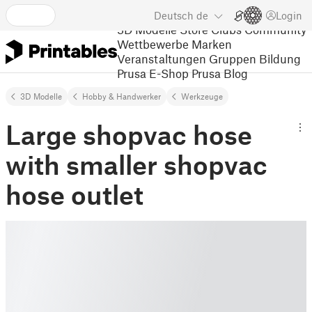
Deutsch
de
Login
3D Modelle
Store
Clubs
Community
Wettbewerbe
Marken
Veranstaltungen
Gruppen
Bildung
Prusa E-Shop
Prusa Blog
3D Modelle
Hobby & Handwerker
Werkzeuge
Large shopvac hose
with smaller shopvac
hose outlet