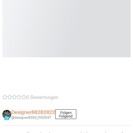
0 Bewertungen
Designer88282822
Folgen
Folgend
@designer9393_1553547
10