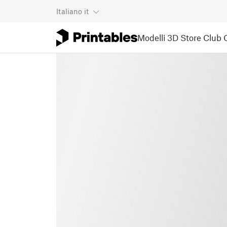
Italiano
it
Modelli 3D
Store
Club