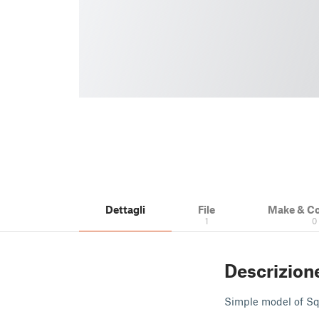
Dettagli
File
Make & C
1
0
Descrizion
Simple model of Sq