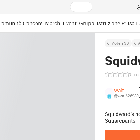
Comunità
Concorsi
Marchi
Eventi
Gruppi
Istruzione
Prusa 
Modelli 3D
A
Squid
0 re
wait
@wait_626939
7
Squidward's h
Squarepants