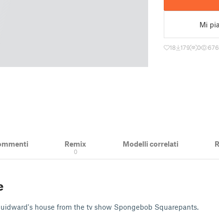
Mi pi
18
179
0
676
ommenti
Remix
Modelli correlati
R
0
e
uidward's house from the tv show Spongebob Squarepants.