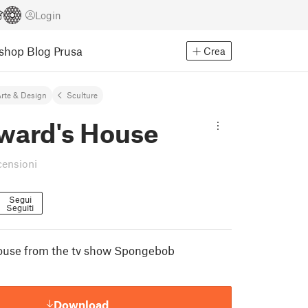
Login
Eshop
Blog Prusa
Crea
rte & Design
Sculture
ward's House
censioni
Segui
Seguiti
ouse from the tv show Spongebob
Download