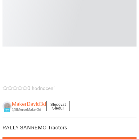
0 hodnocení
MakerDavid3d
Sledovat
Sleduji
@ilMerceMaker3d
22
RALLY SANREMO Tractors