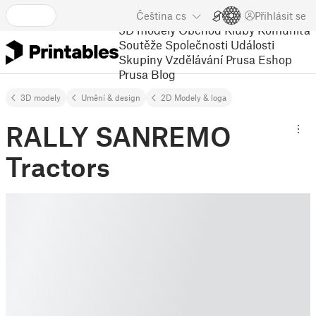
Čeština
cs
Přihlásit se
3D modely
Obchod
Kluby
Komunita
Soutěže
Společnosti
Události
Skupiny
Vzdělávání
Prusa Eshop
Prusa Blog
3D modely
Umění & design
2D Modely & loga
RALLY SANREMO
Tractors