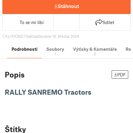
Stáhnout
To se mi líbí
Sdílet
1
11
0
73
aktualizováno 10. března 2024
Podrobnosti
Soubory
Výtisky & Komentáře
Re
1
0
Popis
PDF
RALLY SANREMO Tractors
Štítky