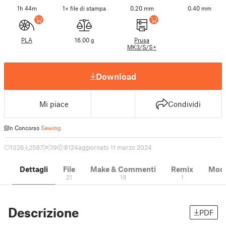
1h 44m
1× file di stampa
0.20 mm
0.40 mm
PLA
16.00 g
Prusa
MK3/S/S+
Download
Mi piace
Condividi
In Concorso
Sewing
1326
2597
19
8124
aggiornato 11 marzo 2024
Dettagli
File
Make & Commenti
Remix
Model
21
19
1
Descrizione
PDF