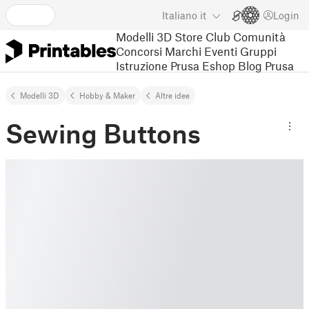
Italiano
it
Login
Modelli 3D
Store
Club
Comunità
Concorsi
Marchi
Eventi
Gruppi
Istruzione
Prusa Eshop
Blog Prusa
Modelli 3D
Hobby & Maker
Altre idee
Sewing Buttons