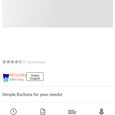
11 recensioni
MrViddy
Segui
Seguiti
@MrViddy
23
Simple Buttons for your needs!