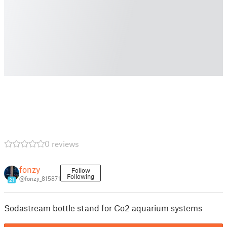
0 reviews
fonzy
Follow
Following
@fonzy_815871
21
Sodastream bottle stand for Co2 aquarium systems