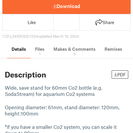
Download
Like
Share
21
240
0
1304
updated March 10, 2024
Details
Files
Makes & Comments
Remixes
1
0
Description
PDF
Wide, save stand for 60mm Co2 bottle (e.g.
SodaStream) for aquarium Co2 systems
Opening diameter: 61mm, stand diameter: 120mm,
height:100mm
*if you have a smaller Co2 system, you can scale it