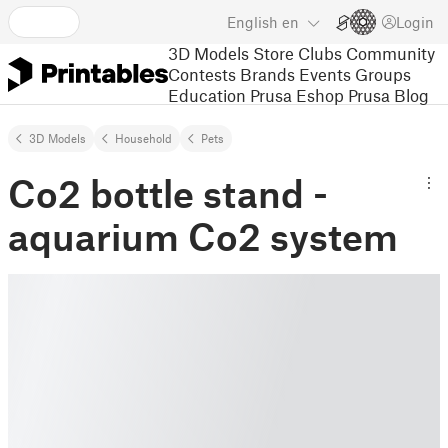
English
en
Login
3D Models
Store
Clubs
Community
Contests
Brands
Events
Groups
Education
Prusa Eshop
Prusa Blog
3D Models
Household
Pets
Co2 bottle stand -
aquarium Co2 system