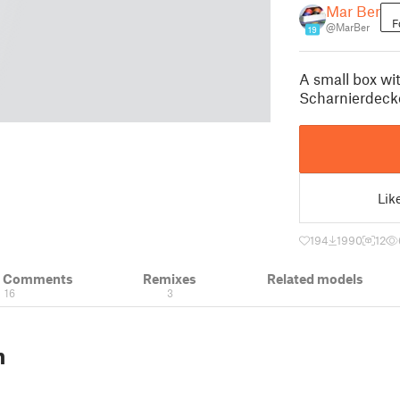
Mar Ber
F
@MarBer
19
A small box wit
Scharnierdecke
Lik
194
1990
12
& Comments
Remixes
Related models
16
3
n