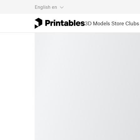
English
en
3D Models
Store
Clubs