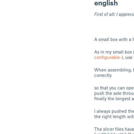
english
First of all: I apprec
A small box with a h
As in my small box 
configurable-
), use
When assembling, fi
correctly
so that you can open
push the axle thro
finally the longest 
I always pushed the
the right length wit
The slicer files ha