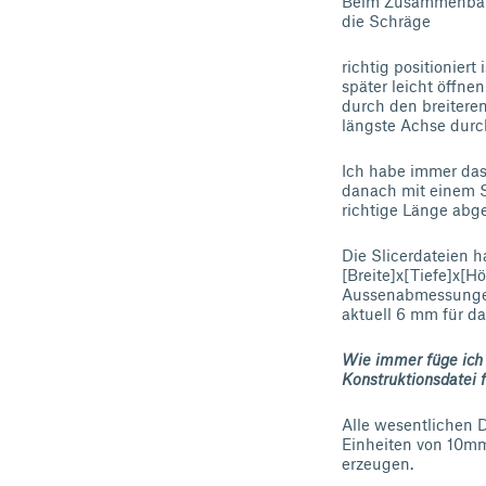
Beim Zusammenbauen
die Schräge
richtig positioniert
später leicht öffne
durch den breiteren
längste Achse durc
Ich habe immer da
danach mit einem S
richtige Länge abge
Die Slicerdateien 
[Breite]x[Tiefe]x[Hö
Aussenabmessungen
aktuell 6 mm für da
Wie immer füge ich
Konstruktionsdatei 
Alle wesentlichen 
Einheiten von 10mm 
erzeugen.