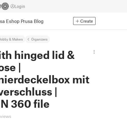
Login
usa Eshop
Prusa Blog
Create
Hobby & Makers
Organizers
th hinged lid &
ose |
nierdeckelbox mit
erschluss |
N 360 file
eviews