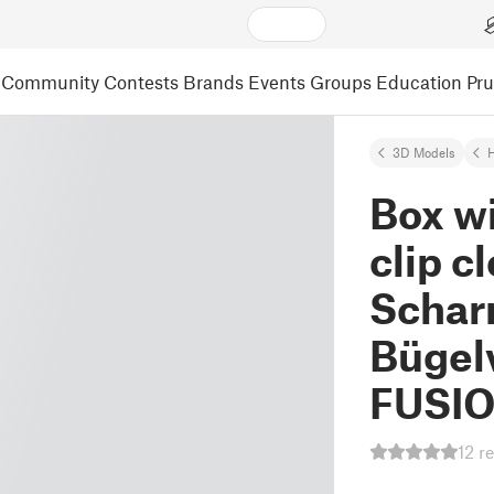
Community
Contests
Brands
Events
Groups
Education
Pr
3D Models
Box wi
clip cl
Schar
Bügelv
FUSIO
12 r