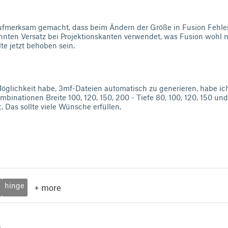
ufmerksam gemacht, dass beim Ändern der Größe in Fusion Fehler
nnten Versatz bei Projektionskanten verwendet, was Fusion wohl 
lte jetzt behoben sein.
Möglichkeit habe, 3mf-Dateien automatisch zu generieren, habe ic
binationen Breite 100, 120, 150, 200 - Tiefe 80, 100, 120, 150 und
. Das sollte viele Wünsche erfüllen.
hinge
+
more