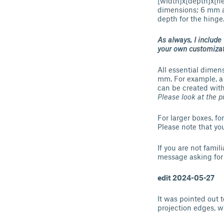
[width]x[depth]x[he
dimensions; 6 mm a
depth for the hinge
As always, I include
your own customizat
All essential dimen
mm. For example, a
can be created with
Please look at the p
For larger boxes, fo
Please note that you
If you are not fami
message asking for 
edit 2024-05-27
It was pointed out t
projection edges, w