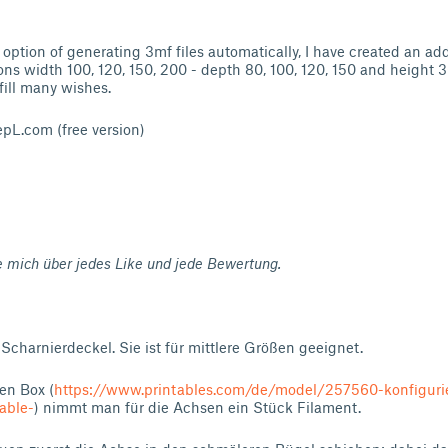
option of generating 3mf files automatically, I have created an addi
ns width 100, 120, 150, 200 - depth 80, 100, 120, 150 and height 30
fill many wishes.
pL.com (free version)
ue mich über jedes Like und jede Bewertung.
 Scharnierdeckel. Sie ist für mittlere Größen geeignet.
en Box (
https://www.printables.com/de/model/257560-konfigurie
rable-
) nimmt man für die Achsen ein Stück Filament.