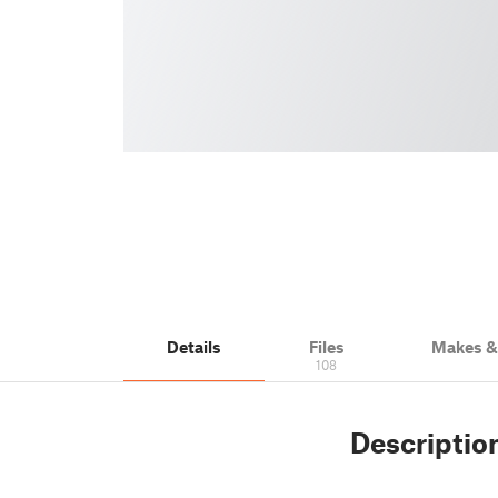
Details
Files
Makes 
108
Descriptio