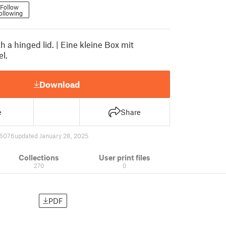
Follow
ollowing
h a hinged lid. | Eine kleine Box mit
l.
Download
e
Share
6076
updated January 28, 2025
Collections
User print files
270
0
PDF