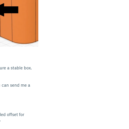
ure a stable box.
ou can send me a
ed offset for
.