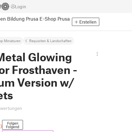
Login
pen
Bildung
Prusa E-Shop
Prusa
Erstellen
op Miniaturen
Requisiten & Landschaften
Metal Glowing
or Frosthaven -
um Version w/
ts
ewertungen
Folgen
D
Folgend