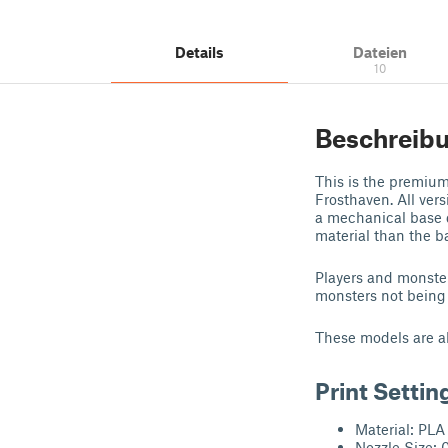
Details
Dateien
10
Beschreib
This is the premiu
Frosthaven. All ver
a mechanical base d
material than the ba
Players and monster
monsters not being a
These models are a
Print Settin
Material: PLA
Nozzle Size: