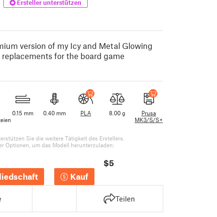
Ersteller unterstützen
emium version of my Icy and Metal Glowing
le replacements for the board game
0.15 mm
0.40 mm
PLA
8.00 g
Prusa
eien
MK3/S/S+
rstützen Sie die weitere Tätigkeit des Erstellers.
er Optionen, um das Modell herunterzuladen:
$5
liedschaft
Kauf
e
Teilen