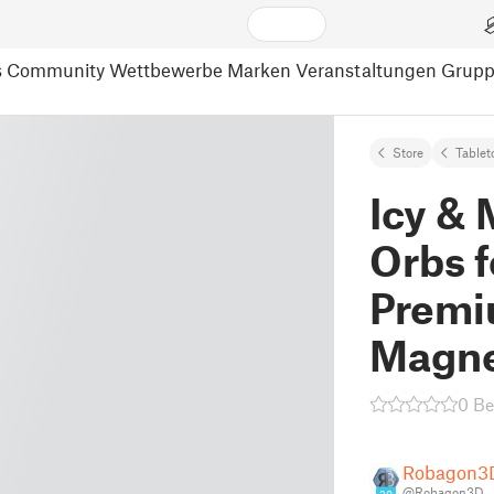
s
Community
Wettbewerbe
Marken
Veranstaltungen
Grup
Store
Tablet
Icy & 
Orbs f
Premi
Magne
0 B
Robagon3
@Robagon3D