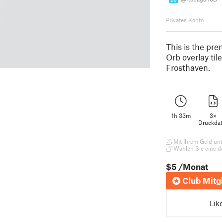
20
Privates Konto
This is the pr
Orb overlay ti
Frosthaven.
1h 33m
3×
Druckdat
Mit Ihrem Geld unte
Wählen Sie eine d
$5
/Monat
Club Mitg
Lik