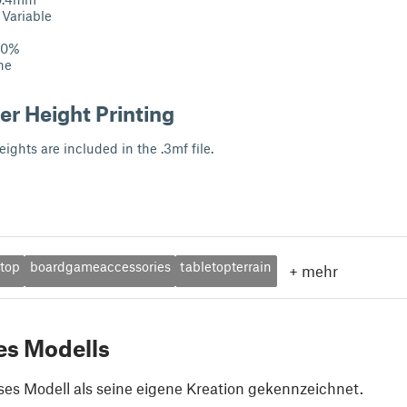
 Variable
 10%
ne
er Height Printing
eights are included in the .3mf file.
etop
boardgameaccessories
tabletopterrain
+
mehr
es Modells
ses Modell als seine eigene Kreation gekennzeichnet.