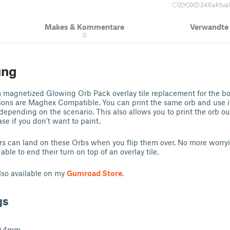
2
0
246
aktual
Makes & Kommentare
Verwandte
0
ung
m magnetized Glowing Orb Pack overlay tile replacement for the 
sions are Maghex Compatible. You can print the same orb and use it
epending on the scenario. This also allows you to print the orb out
se if you don't want to paint.
s can land on these Orbs when you flip them over. No more worryi
ble to end their turn on top of an overlay tile.
lso available on my
Gumroad Store
.
gs
 0.4mm