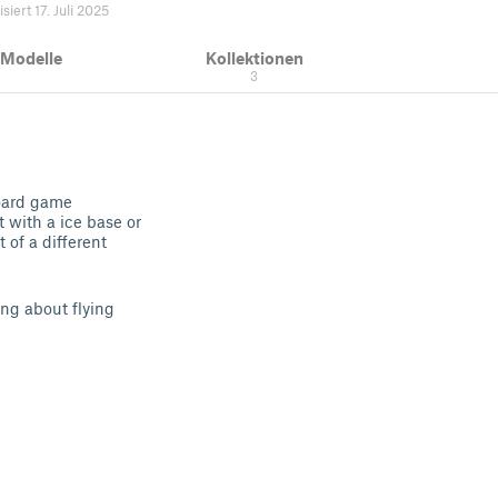
isiert 17. Juli 2025
 Modelle
Kollektionen
3
board game
 with a ice base or
 of a different
ng about flying