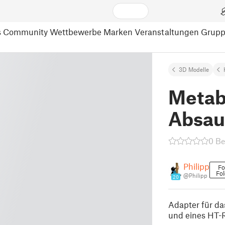
s
Community
Wettbewerbe
Marken
Veranstaltungen
Grup
3D Modelle
Metab
Absau
0 B
Philipp
Fo
Fo
@Philipp
20
Adapter für d
und eines HT-