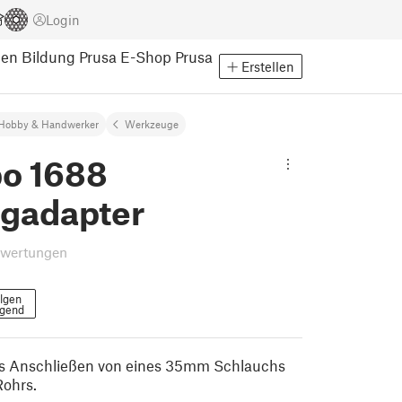
Login
pen
Bildung
Prusa E-Shop
Prusa
Erstellen
Hobby & Handwerker
Werkzeuge
o 1688
gadapter
ewertungen
lgen
lgend
as Anschließen von eines 35mm Schlauchs
Rohrs.