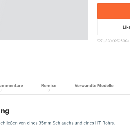
Lik
7
83
0
690
a
Kommentare
Remixe
Verwandte Modelle
0
0
ung
schließen von eines 35mm Schlauchs und eines HT-Rohrs.