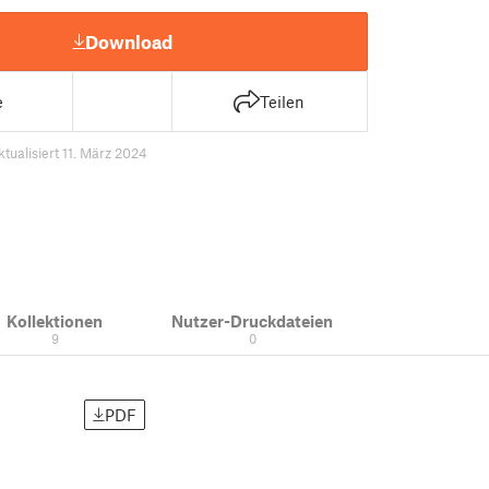
Download
e
Teilen
ktualisiert 11. März 2024
Kollektionen
Nutzer-Druckdateien
9
0
PDF