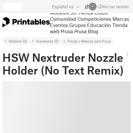
Español
es
Iniciar sesión
Modelos 3D
Tienda
Clubs
Comunidad
Competiciones
Marcas
Eventos
Grupos
Educación
Tienda
web Prusa
Prusa Blog
Modelos 3D
Impresoras 3D
Piezas y Mejoras para Prusa
HSW Nextruder Nozzle
Holder (No Text Remix)