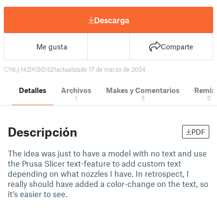
Descarga
Me gusta
Comparte
16
142
5
521
actualizado 17 de marzo de 2024
Detalles
Archivos
Makes y Comentarios
Remix
1
5
0
Descripción
PDF
The idea was just to have a model with no text and use
the Prusa Slicer text-feature to add custom text
depending on what nozzles I have. In retrospect, I
really should have added a color-change on the text, so
it's easier to see.