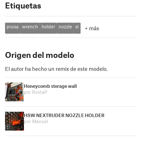
Etiquetas
prusa
wrench
holder
nozzle
xl
+
más
Origen del modelo
El autor ha hecho un remix de este modelo.
Honeycomb storage wall
por RostaP
HSW NEXTRUDER NOZZLE HOLDER
por Manuel