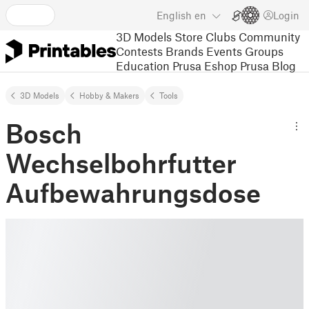
English
en
Login
3D Models
Store
Clubs
Community
Contests
Brands
Events
Groups
Education
Prusa Eshop
Prusa Blog
3D Models
Hobby & Makers
Tools
Bosch
Wechselbohrfutter
Aufbewahrungsdose