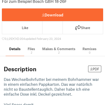
Für zum Beispiel Bosch GBH 18-26F
Download
Like
Share
3
25
1
204
updated February 23, 2024
Details
Files
Makes & Comments
Remixes
2
2
0
Description
PDF
Das Wechselbohrfutter bei meinem Bohrhammer war
in einem einfachen Pappkarton. Das war natürlich
nicht so Baustellentauglich. Daher habe ich eine
einfache Dose inkl. Deckel gezeichnet.
Viel Spass damit