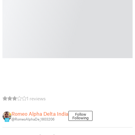
1 reviews
Romeo Alpha Delta India
Follow
Following
@RomeoAlphaDe_1803206
17