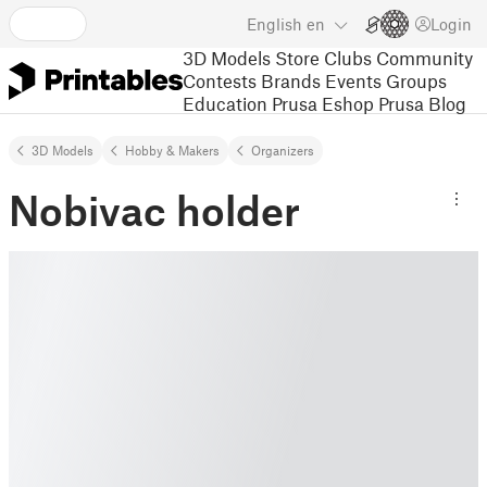
English
en
Login
3D Models
Store
Clubs
Community
Contests
Brands
Events
Groups
Education
Prusa Eshop
Prusa Blog
3D Models
Hobby & Makers
Organizers
Nobivac holder