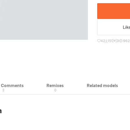
Lik
42
151
0
962
& Comments
Remixes
Related models
3
0
n