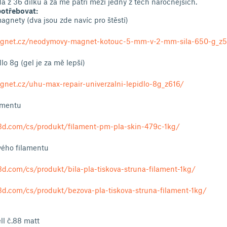
dá z 36 dílků a za mě patří mezi jedny z těch náročnějších.
potřebovat:
gnety (dva jsou zde navíc pro štěstí)
agnet.cz/neodymovy-magnet-kotouc-5-mm-v-2-mm-sila-650-g_z
dlo 8g (gel je za mě lepší)
net.cz/uhu-max-repair-univerzalni-lepidlo-8g_z616/
ilamentu
3d.com/cs/produkt/filament-pm-pla-skin-479c-1kg/
ového filamentu
d.com/cs/produkt/bila-pla-tiskova-struna-filament-1kg/
d.com/cs/produkt/bezova-pla-tiskova-struna-filament-1kg/
ell č.88 matt