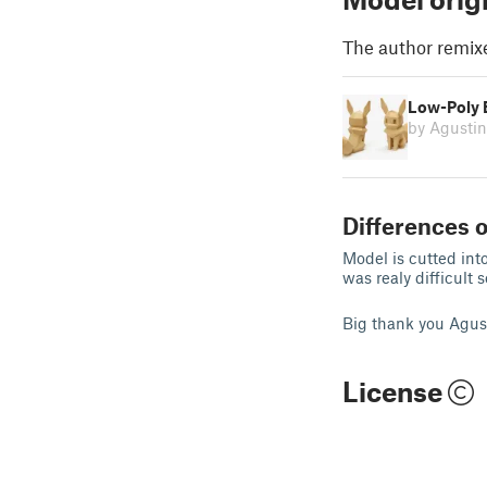
The author remix
Low-Poly 
by Agustin
Differences o
Model is cutted int
was realy difficult
Big thank you Agust
License