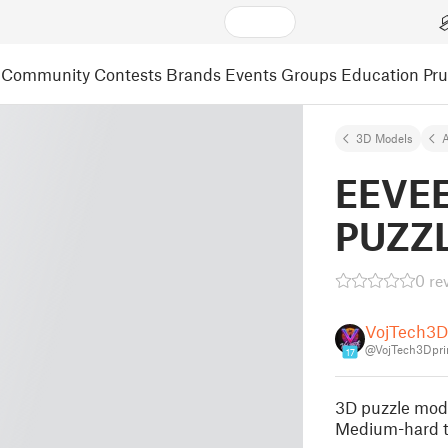
Community
Contests
Brands
Events
Groups
Education
Pr
3D Models
A
EEVE
PUZZ
0 re
VojTech3D
@VojTech3Dpri
17
3D puzzle mod
Medium-hard t