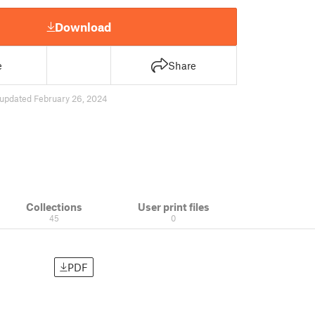
Download
e
Share
updated February 26, 2024
Collections
User print files
45
0
PDF