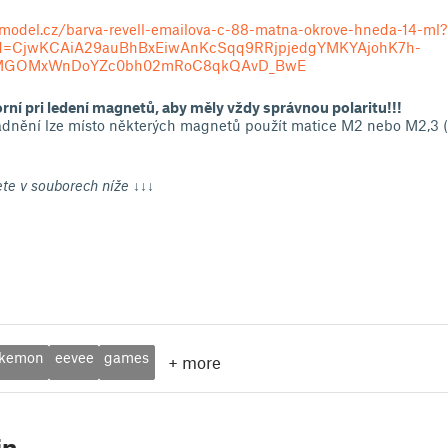
model.cz/barva-revell-emailova-c-88-matna-okrove-hneda-14-ml?
lid=CjwKCAiA29auBhBxEiwAnKcSqq9RRjpjedgYMKYAjohK7h-
GOMxWnDoYZc0bh02mRoC8qkQAvD_BwE
rní pri ledení magnetů, aby měly vždy správnou polaritu!!!
dnění lze místo některých magnetů použít matice M2 nebo M2,3 (
ete v souborech níže ↓↓↓
kemon
eevee
games
+
more
in