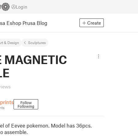
Login
usa Eshop
Prusa Blog
Create
rt & Design
Sculptures
E MAGNETIC
LE
views
prints
Follow
Following
nts
el of Eevee pokemon. Model has 36pcs.
o assemble.