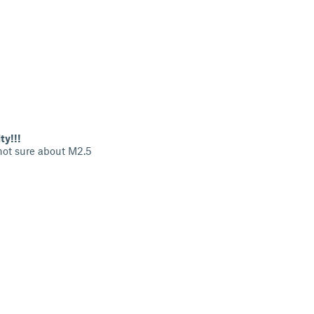
ty!!!
 not sure about M2.5