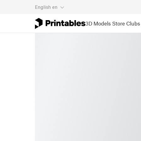
English
en
3D Models
Store
Clubs