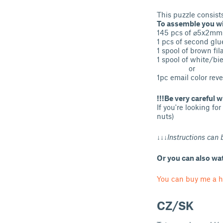
This puzzle consist
To assemble you wi
145 pcs of ⌀5x2mm m
1 pcs of second glue
1 spool of brown fi
1 spool of white/bi
or
1pc email color reve
!!!Be very careful 
If you're looking f
nuts)
↓↓↓Instructions can 
Or you can also wa
You can buy me a h
CZ/SK