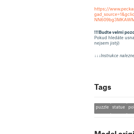
https://www.pecka
gad_source=1&gc
NN609bg3MKAWM
!!!Budte velmi pozo
Pokud hledáte usna
nejsem jistý)
↓↓↓Instrukce nalezn
Tags
puzzle
statue
po
Model orig