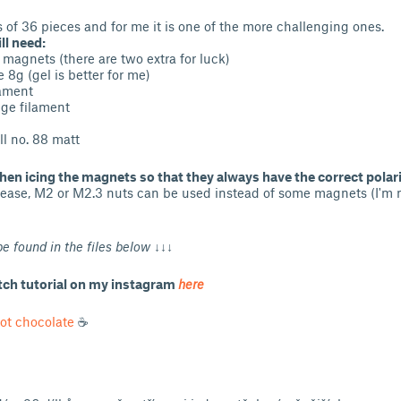
s of 36 pieces and for me it is one of the more challenging ones.
ll need:
agnets (there are two extra for luck)
 8g (gel is better for me)
lament
ege filament
ll no. 88 matt
when icing the magnets so that they always have the correct polari
or ease, M2 or M2.3 nuts can be used instead of some magnets (I'm
be found in the files below ↓↓↓
tch tutorial on my instagram
here
ot chocolate
☕