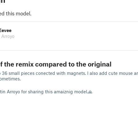
ed this model.
Eevee
 Arroyo
f the remix compared to the original
o 36 small pieces conected with magnets. I also add cute mouse an
 sometimes.
in Arroyo for sharing this amaiznig model.🙏