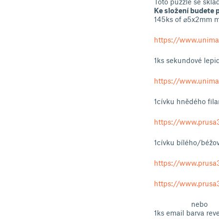
Toto puzzle se sklá
Ke složení budete 
145ks of ⌀5x2mm ma
https://www.unim
1ks sekundové lepi
https://www.unimag
1cívku hnědého f
https://www.prusa
1cívku bílého/béž
https://www.prusa3
https://www.prusa3
nebo
1ks email barva rev