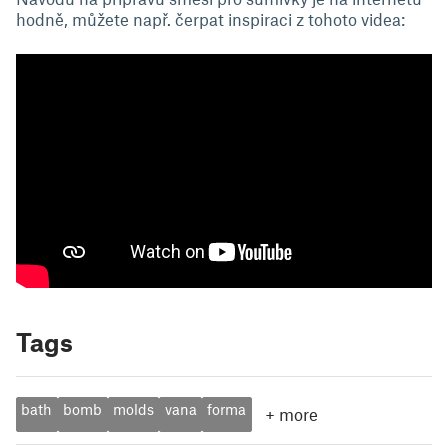
hodně, můžete např. čerpat inspiraci z tohoto videa:
Tags
bath
bomb
molds
vana
forma
+
more