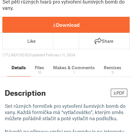
Set pěti různých tvarů pro vytvoření šumivých bomb do
vany.
Download
Like
Share
7
98
1
523
updated February 11, 2024
Details
Files
Makes & Comments
Remixes
10
1
0
Description
PDF
Set různých formiček pro vytvoření šumivých bomb do
vany. Každá formička má “vytlačovátko”, kterým směs
můžete pořádně stlačit a poté vytlačit na podložku.
Návodů na přípravu směsi pro šumivky je na internetu