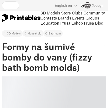
English
en
Login
3D Models
Store
Clubs
Community
Contests
Brands
Events
Groups
Education
Prusa Eshop
Prusa Blog
3D Models
Household
Bathroom
Formy na šumivé
bomby do vany (fizzy
bath bomb molds)