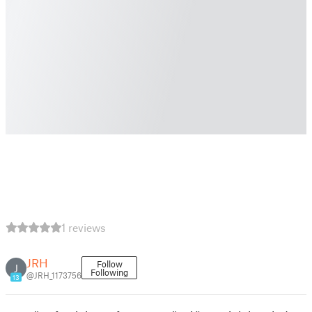
1 reviews
JRH
Follow
J
Following
@JRH_1173756
13