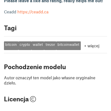
Please leave a like and rating, really helps me out!
Ceadd
https://ceadd.ca
Tagi
bitcoin
crypto
wallet
trezor
bitcoinwallet
+
więcej
Pochodzenie modelu
Autor oznaczył ten model jako własne oryginalne
dzieło.
Licencja