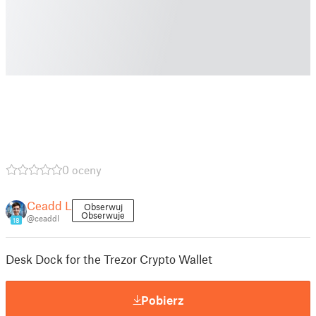
0 oceny
Ceadd L
Obserwuj
Obserwuje
@ceaddl
18
Desk Dock for the Trezor Crypto Wallet
Pobierz