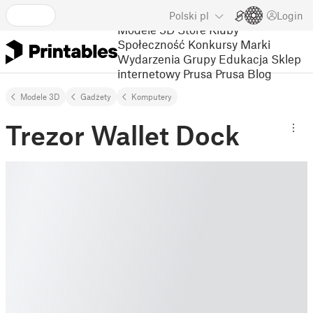
Polski
pl
Login
Modele 3D
Store
Kluby
Społeczność
Konkursy
Marki
Wydarzenia
Grupy
Edukacja
Sklep
internetowy Prusa
Prusa Blog
Modele 3D
Gadżety
Komputery
Trezor Wallet Dock