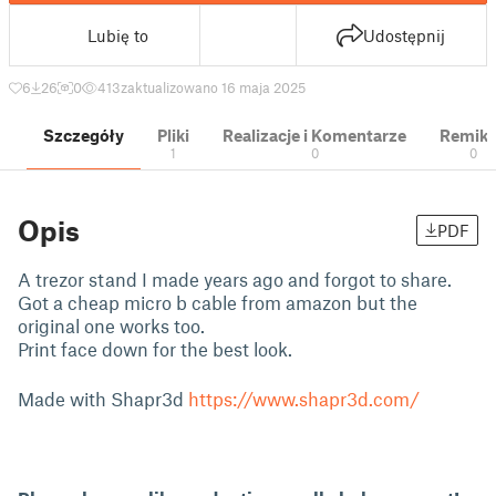
Lubię to
Udostępnij
6
26
0
413
zaktualizowano 16 maja 2025
Szczegóły
Pliki
Realizacje i Komentarze
Remik
1
0
0
Opis
PDF
A trezor stand I made years ago and forgot to share.
Got a cheap micro b cable from amazon but the
original one works too.
Print face down for the best look.
Made with Shapr3d
https://www.shapr3d.com/