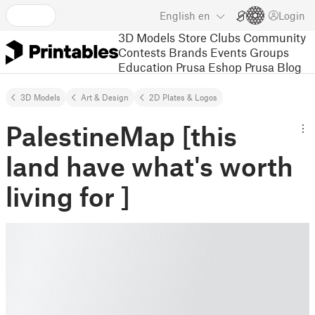
English
en
Login
3D Models
Store
Clubs
Community
Contests
Brands
Events
Groups
Education
Prusa Eshop
Prusa Blog
3D Models
Art & Design
2D Plates & Logos
PalestineMap [this
land have what's worth
living for ]