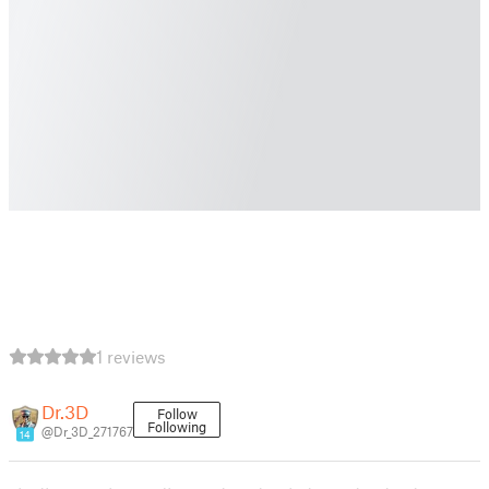
1 reviews
Dr.3D
Follow
Following
@Dr_3D_271767
14