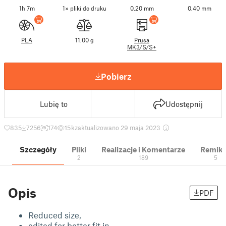
1h 7m
1× pliki do druku
0.20 mm
0.40 mm
PLA
11.00 g
Prusa
MK3/S/S+
Pobierz
Lubię to
Udostępnij
835
7256
174
15 k
zaktualizowano 29 maja 2023
Szczegóły
Pliki
Realizacje i Komentarze
Remik
2
189
5
Opis
PDF
Reduced size,
edited for better fit in.