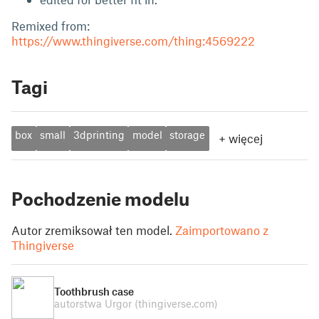
Remixed from:
https://www.thingiverse.com/thing:4569222
Tagi
box
small
3dprinting
model
storage
+
więcej
Pochodzenie modelu
Autor zremiksował ten model.
Zaimportowano z
Thingiverse
Toothbrush case
autorstwa Urgor
(thingiverse.com)