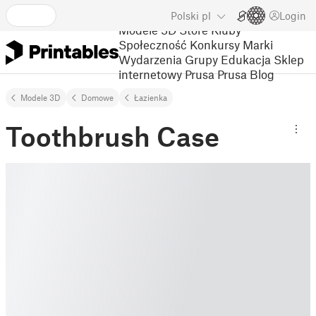
Polski
pl
Login
Modele 3D
Store
Kluby
Społeczność
Konkursy
Marki
Wydarzenia
Grupy
Edukacja
Sklep
internetowy Prusa
Prusa Blog
Modele 3D
Domowe
Łazienka
Toothbrush Case