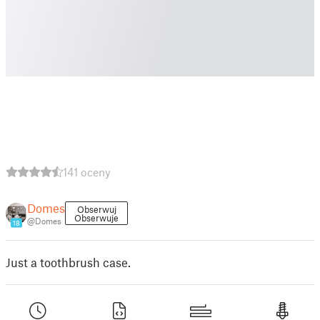
141 oceny
Domes
Obserwuj
Obserwuje
@Domes
18
Just a toothbrush case.