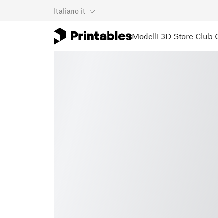
Italiano
it
Modelli 3D
Store
Club