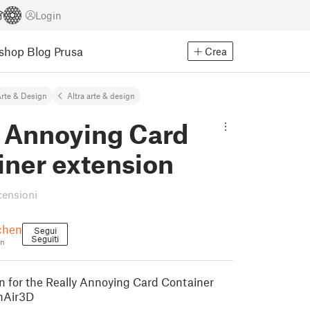
Login
Eshop
Blog Prusa
Crea
rte & Design
Altra arte & design
y Annoying Card
iner extension
censioni
chen
Segui
Seguiti
en
 for the Really Annoying Card Container
inAir3D