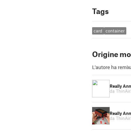
Tags
card
container
Origine mo
L'autore ha remix
Really An
da ThinAi
Really An
da ThinAi