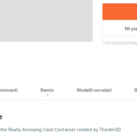
Mi pi
0
15
0
499
a
ommenti
Remix
Modelli correlati
R
0
e
 the Really Annoying Card Container created by ThinAir3D