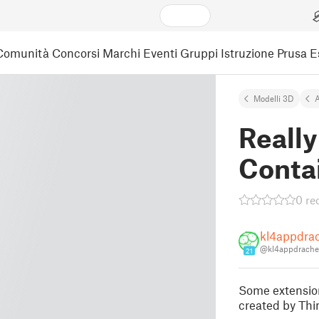
Comunità
Concorsi
Marchi
Eventi
Gruppi
Istruzione
Prusa 
Modelli 3D
A
Reall
Conta
0 re
kl4appdra
@kl4appdrach
21
Some extension
created by Th