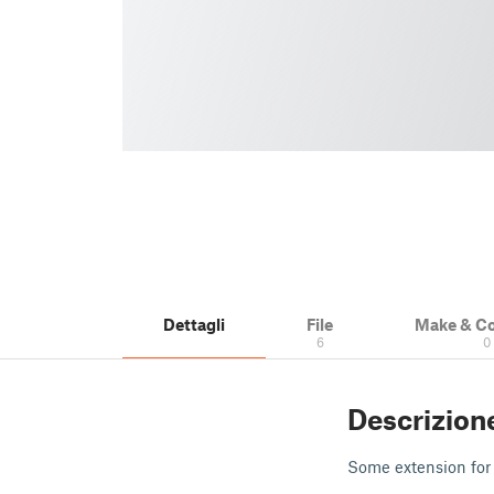
Dettagli
File
Make & C
6
0
Descrizion
Some extension for