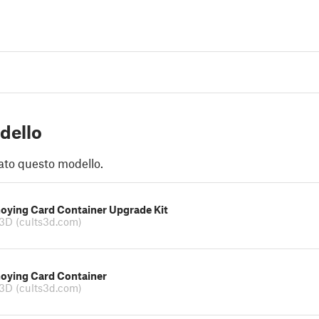
dello
ato questo modello.
noying Card Container Upgrade Kit
r3D
(cults3d.com)
noying Card Container
r3D
(cults3d.com)