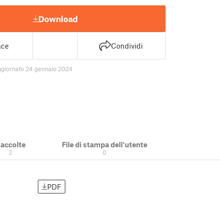
Download
ace
Condividi
ggiornato 24 gennaio 2024
accolte
File di stampa dell'utente
2
0
PDF