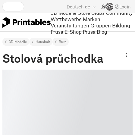
Deutsch
de
Login
3D Modelle
Store
Clubs
Community
Wettbewerbe
Marken
Veranstaltungen
Gruppen
Bildung
Prusa E-Shop
Prusa Blog
3D Modelle
Haushalt
Büro
Stolová průchodka