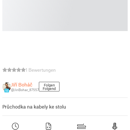
1 Bewertungen
Jiří Boháč
Folgen
Folgend
@JiriBohac_87557
10
Průchodka na kabely ke stolu