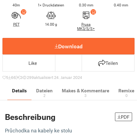
40m
1× Druckdateien
0.30 mm
0.40 mm
PET
14.00 g
Prusa
MK3/S/S+
Download
Like
Teilen
5
66
3
299
aktualisiert 24. Januar 2024
Details
Dateien
Makes & Kommentare
Remixe
2
3
0
Beschreibung
PDF
Průchodka na kabely ke stolu