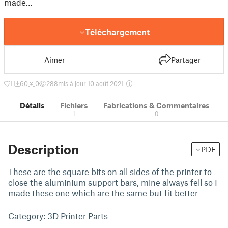
made…
Téléchargement
Aimer
Partager
11
60
0
288
mis à jour 10 août 2021
Détails
Fichiers
Fabrications & Commentaires
1
0
Description
PDF
These are the square bits on all sides of the printer to
close the aluminium support bars, mine always fell so I
made these one which are the same but fit better
Category: 3D Printer Parts