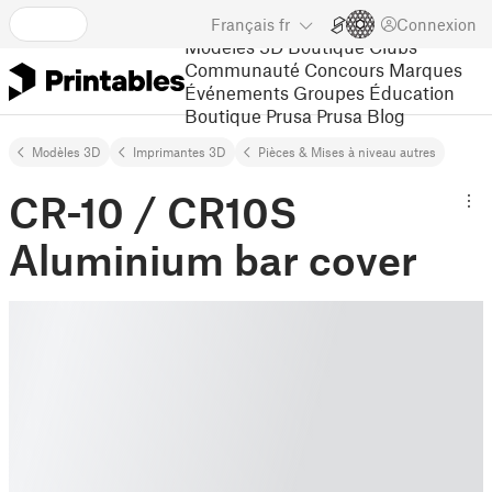
Français
fr
Connexion
Modèles 3D
Boutique
Clubs
Communauté
Concours
Marques
Événements
Groupes
Éducation
Boutique Prusa
Prusa Blog
Modèles 3D
Imprimantes 3D
Pièces & Mises à niveau autres
CR-10 / CR10S
Aluminium bar cover