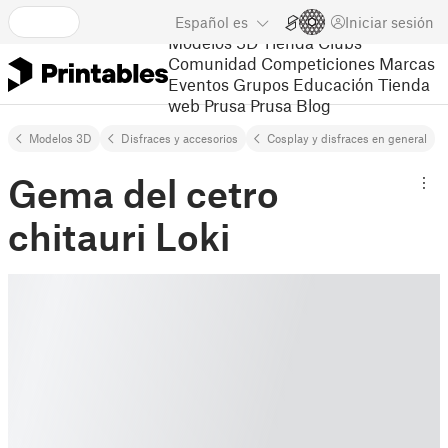
Español
es
Iniciar sesión
Modelos 3D
Tienda
Clubs
Comunidad
Competiciones
Marcas
Eventos
Grupos
Educación
Tienda
web Prusa
Prusa Blog
Modelos 3D
Disfraces y accesorios
Cosplay y disfraces en general
Gema del cetro
chitauri Loki