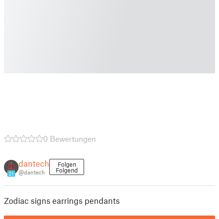
0 Bewertungen
dantech
Folgen
Folgend
@dantech
21
Zodiac signs earrings pendants