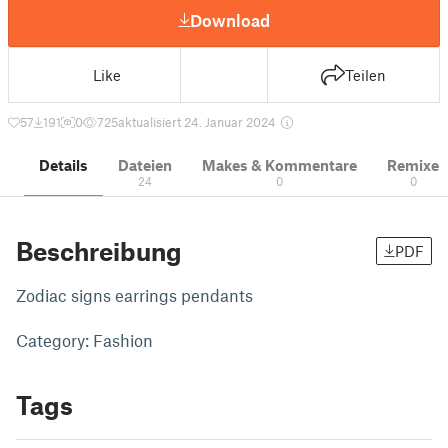
Download
Like
Teilen
57
191
0
725
aktualisiert 24. Januar 2024
Details
Dateien
Makes & Kommentare
Remixe
24
0
0
Beschreibung
PDF
Zodiac signs earrings pendants
Category: Fashion
Tags