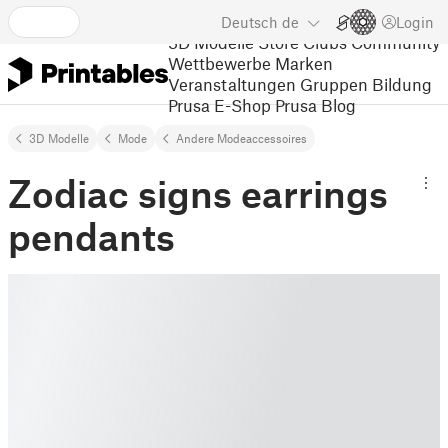
Deutsch
de
Login
3D Modelle
Store
Clubs
Community
Wettbewerbe
Marken
Veranstaltungen
Gruppen
Bildung
Prusa E-Shop
Prusa Blog
3D Modelle
Mode
Andere Modeaccessoires
Zodiac signs earrings
pendants