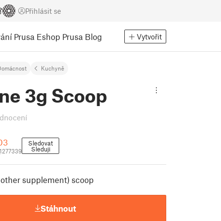
Přihlásit se
ání
Prusa Eshop
Prusa Blog
Vytvořit
Domácnost
Kuchyně
ine 3g Scoop
dnocení
03
Sledovat
Sleduji
1277339
r other supplement) scoop
Stáhnout