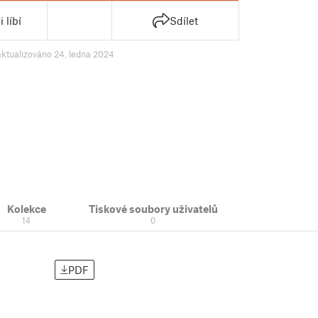
 líbí
Sdílet
aktualizováno 24. ledna 2024
Kolekce
Tiskové soubory uživatelů
14
0
PDF