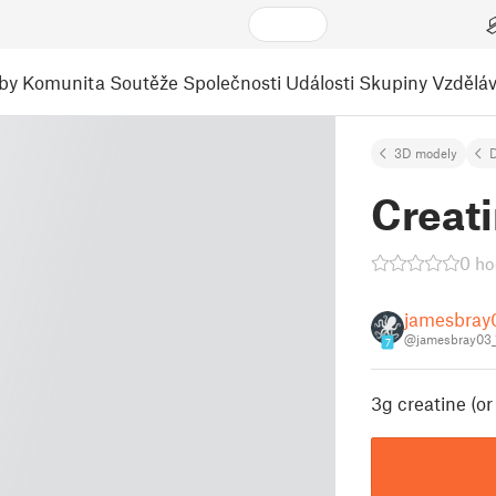
by
Komunita
Soutěže
Společnosti
Události
Skupiny
Vzděláv
3D modely
Creat
0 ho
jamesbray
@jamesbray03_
7
3g creatine (o