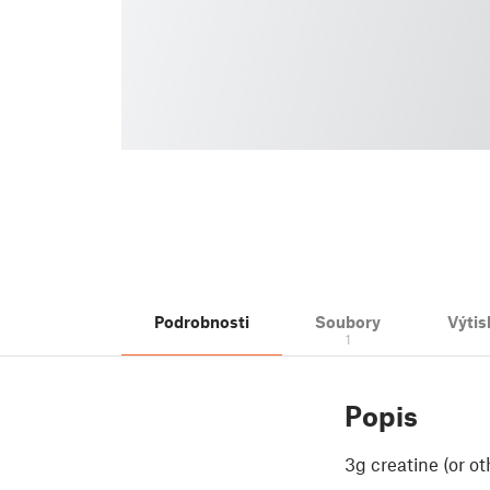
Podrobnosti
Soubory
Výtis
1
Popis
3g creatine (or o