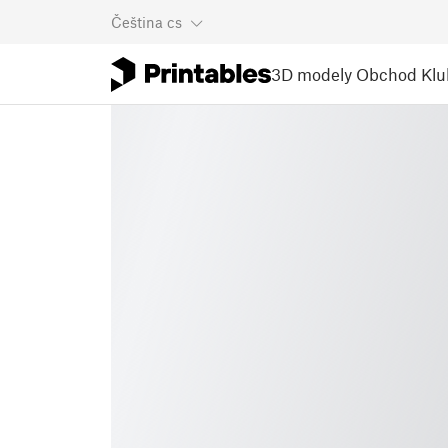
Čeština
cs
3D modely
Obchod
Klu