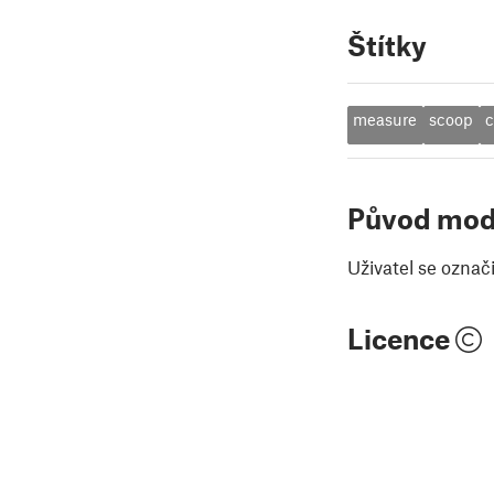
Štítky
measure
scoop
c
Původ mod
Uživatel se označ
Licence