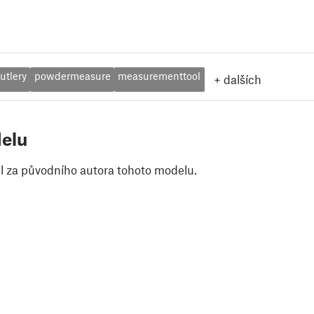
utlery
powdermeasure
measurementtool
+
dalších
elu
il za původního autora tohoto modelu.