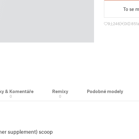
To se mi
9
246
0
851
ky & Komentáře
Remixy
Podobné modely
0
0
ther supplement) scoop