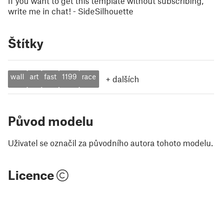
If you want to get this template without subscribing,
write me in chat! - SideSilhouette
Štítky
wall
art
fast
1199
race
+
dalších
Původ modelu
Uživatel se označil za původního autora tohoto modelu.
Licence