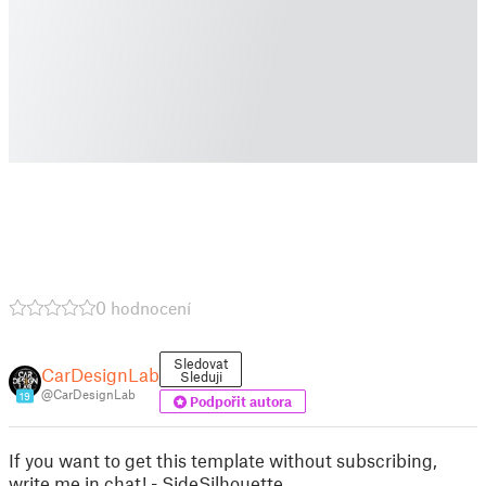
0 hodnocení
Sledovat
CarDesignLab
Sleduji
@CarDesignLab
19
Podpořit autora
If you want to get this template without subscribing,
write me in chat! - SideSilhouette