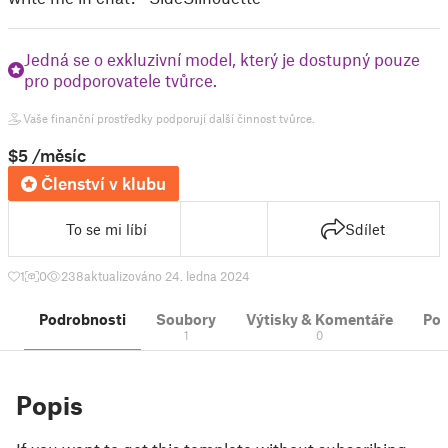
Jedná se o exkluzivní model, který je dostupný pouze
pro podporovatele tvůrce.
Vaše finanční prostředky podporují další činnost tvůrce.
$5
/měsíc
Členství v klubu
To se mi líbí
Sdílet
1
0
238
aktualizováno 24. ledna 2024
Podrobnosti
Soubory
Výtisky & Komentáře
Po
1
0
Popis