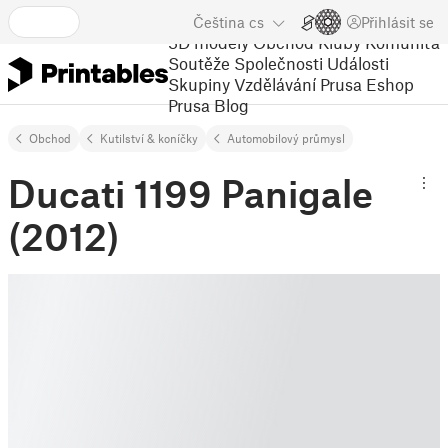
Čeština
cs
Přihlásit se
3D modely
Obchod
Kluby
Komunita
Soutěže
Společnosti
Události
Skupiny
Vzdělávání
Prusa Eshop
Prusa Blog
Obchod
Kutilství & koníčky
Automobilový průmysl
Ducati 1199 Panigale
(2012)