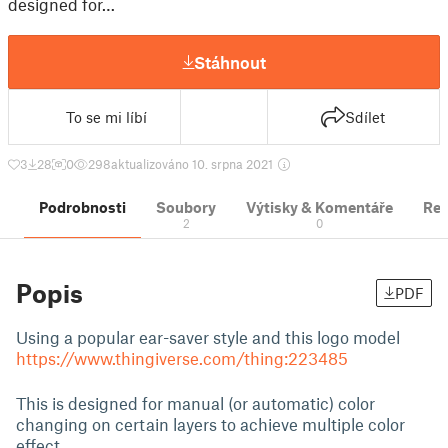
designed for…
Stáhnout
To se mi líbí
Sdílet
3
28
0
298
aktualizováno 10. srpna 2021
Podrobnosti
Soubory
Výtisky & Komentáře
Re
2
0
Popis
PDF
Using a popular ear-saver style and this logo model
https://www.thingiverse.com/thing:223485
This is designed for manual (or automatic) color
changing on certain layers to achieve multiple color
effect.