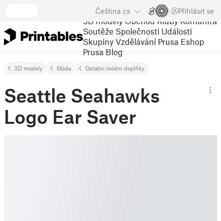
Čeština
cs
Přihlásit se
3D modely
Obchod
Kluby
Komunita
Soutěže
Společnosti
Události
Skupiny
Vzdělávání
Prusa Eshop
Prusa Blog
3D modely
Móda
Ostatní módní doplňky
Seattle Seahawks
Logo Ear Saver