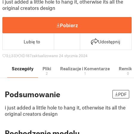
i just added a little hole to hang it, otherwise its all the
original creators design
Pobierz
Lubię to
Udostępnij
3
33
1
187
zaktualizowano 24 stycznia 2024
Szczegóły
Pliki
Realizacje i Komentarze
Remik
2
1
0
Podsumowanie
PDF
i just added a little hole to hang it, otherwise its all the
original creators design
Pochodzenie modelu