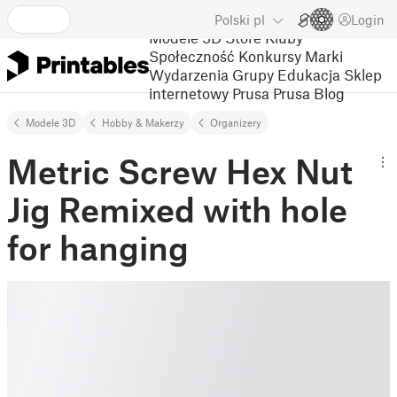
Polski
pl
Login
Modele 3D
Store
Kluby
Społeczność
Konkursy
Marki
Wydarzenia
Grupy
Edukacja
Sklep
internetowy Prusa
Prusa Blog
Modele 3D
Hobby & Makerzy
Organizery
Metric Screw Hex Nut
Jig Remixed with hole
for hanging