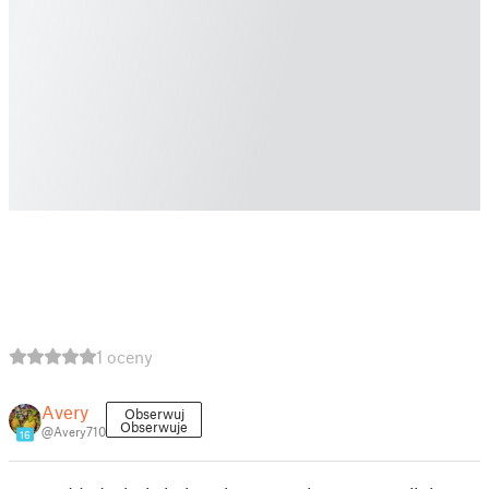
1 oceny
Avery
Obserwuj
Obserwuje
@Avery710
16