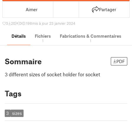
Aimer
Partager
3
20
0
198
mis à jour 23 janvier 2024
Détails
Fichiers
Fabrications & Commentaires
1
1
Sommaire
PDF
3 different sizes of socket holder for socket
Tags
3
sizes