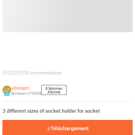
0 commentaires
vitesam
S'abonner
Abonné
@vitesam_1710558
10
3 different sizes of socket holder for socket
Téléchargement