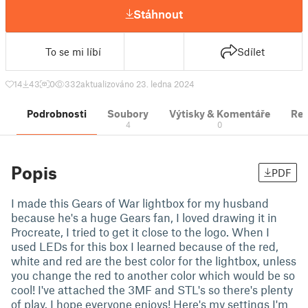
Stáhnout
To se mi líbí
Sdílet
14
43
0
332
aktualizováno 23. ledna 2024
Podrobnosti
Soubory
Výtisky & Komentáře
Re
4
0
Popis
PDF
I made this Gears of War lightbox for my husband
because he's a huge Gears fan, I loved drawing it in
Procreate, I tried to get it close to the logo. When I
used LEDs for this box I learned because of the red,
white and red are the best color for the lightbox, unless
you change the red to another color which would be so
cool! I've attached the 3MF and STL's so there's plenty
of play. I hope everyone enjoys! Here's my settings I'm