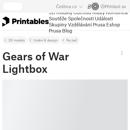
Čeština
cs
Přihlásit se
3D modely
Obchod
Kluby
Komunita
Soutěže
Společnosti
Události
Skupiny
Vzdělávání
Prusa Eshop
Prusa Blog
3D modely
Umění & design
Na zeď
Gears of War
Lightbox