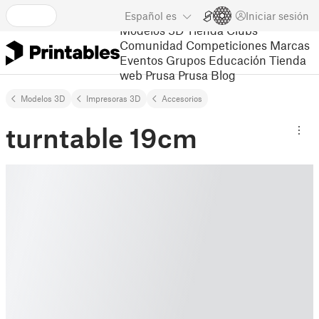
Español
es
Iniciar sesión
Modelos 3D
Tienda
Clubs
Comunidad
Competiciones
Marcas
Eventos
Grupos
Educación
Tienda
web Prusa
Prusa Blog
Modelos 3D
Impresoras 3D
Accesorios
turntable 19cm