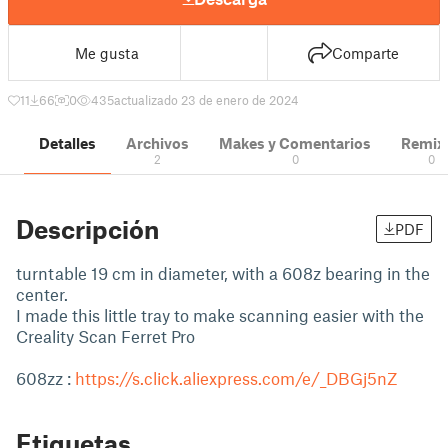
Me gusta
Comparte
11
66
0
435
actualizado 23 de enero de 2024
Detalles
Archivos
Makes y Comentarios
Remix
2
0
0
Descripción
PDF
turntable 19 cm in diameter, with a 608z bearing in the
center.
I made this little tray to make scanning easier with the
Creality Scan Ferret Pro
608zz :
https://s.click.aliexpress.com/e/_DBGj5nZ
Etiquetas