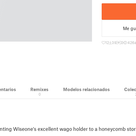
Me gu
12
39
0
426
ntarios
Remixes
Modelos relacionados
Cole
0
unting Wiseone's excellent wago holder to a honeycomb stor