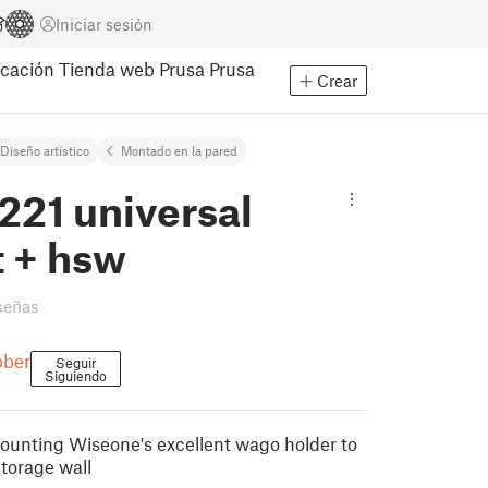
Iniciar sesión
cación
Tienda web Prusa
Prusa
Crear
Diseño artístico
Montado en la pared
221 universal
 + hsw
señas
bber
Seguir
Siguiendo
mounting Wiseone's excellent wago holder to
torage wall