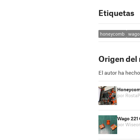
Etiquetas
honeycomb
wago
Origen del
El autor ha hecho
Honeycomb
por Rosta
Wago 221 
por Wiseo