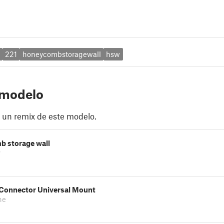
221
honeycombstoragewall
hsw
 modelo
 un remix de este modelo.
 storage wall
P
Connector Universal Mount
ne