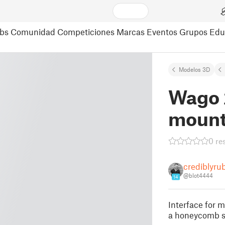
bs
Comunidad
Competiciones
Marcas
Eventos
Grupos
Edu
Modelos 3D
Wago 
mount
0 re
crediblyru
@blot4444
14
Interface for 
a honeycomb s