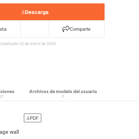
Descarga
sta
Comparte
actualizado 23 de enero de 2024
cciones
Archivos de modelo del usuario
22
0
PDF
age wall