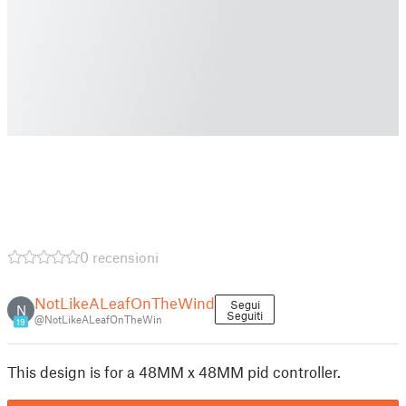
0 recensioni
NotLikeALeafOnTheWind
Segui
N
Seguiti
@NotLikeALeafOnTheWin
19
This design is for a 48MM x 48MM pid controller.