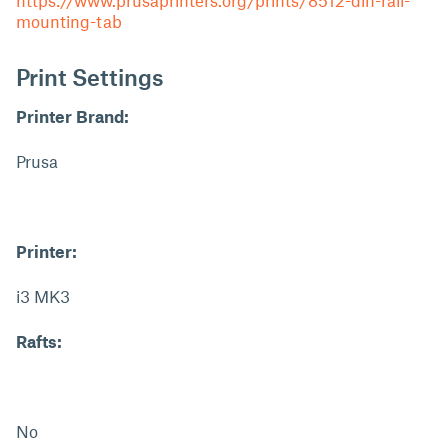
https://www.prusaprinters.org/prints/8512-din-rail-
mounting-tab
Print Settings
Printer Brand:
Prusa
Printer:
i3 MK3
Rafts:
No