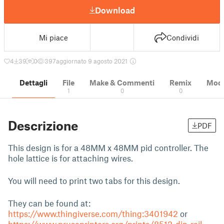
Download
Mi piace
Condividi
4
39
0
397
aggiornato 9 agosto 2021
Dettagli
File
Make & Commenti
Remix
Model
1
0
0
Descrizione
PDF
This design is for a 48MM x 48MM pid controller. The
hole lattice is for attaching wires.
You will need to print two tabs for this design.
They can be found at:
https://www.thingiverse.com/thing:3401942
or