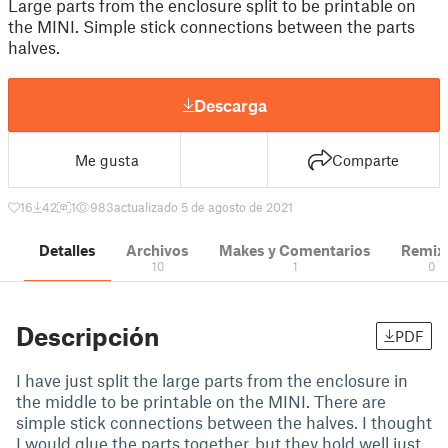
Large parts from the enclosure split to be printable on
the MINI. Simple stick connections between the parts
halves.
Descarga
Me gusta
Comparte
16
42
1
983
actualizado 5 de agosto de 2021
Detalles
Archivos
Makes y Comentarios
Remix
10
1
0
Descripción
PDF
I have just split the large parts from the enclosure in
the middle to be printable on the MINI. There are
simple stick connections between the halves. I thought
I would glue the parts together, but they hold well just