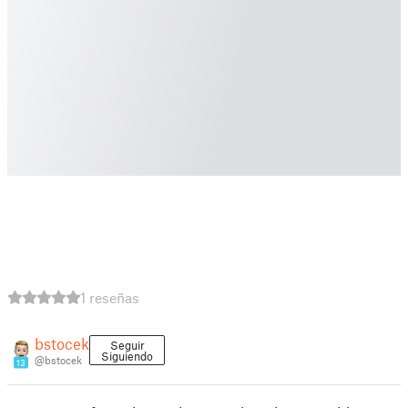
1 reseñas
bstocek
Seguir
Siguiendo
@bstocek
13