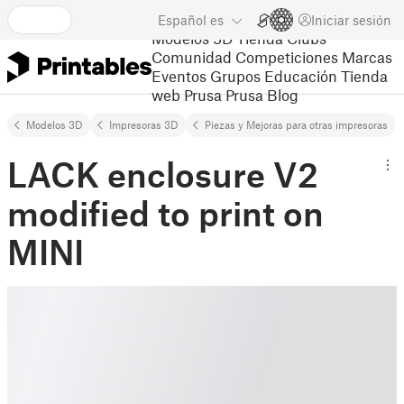
Español
es
Iniciar sesión
Modelos 3D
Tienda
Clubs
Comunidad
Competiciones
Marcas
Eventos
Grupos
Educación
Tienda
web Prusa
Prusa Blog
Modelos 3D
Impresoras 3D
Piezas y Mejoras para otras impresoras
LACK enclosure V2
modified to print on
MINI