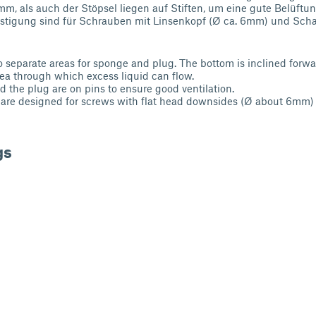
, als auch der Stöpsel liegen auf Stiften, um eine gute Belüftun
estigung sind für Schrauben mit Linsenkopf (Ø ca. 6mm) und Scha
 separate areas for sponge and plug. The bottom is inclined forwa
area through which excess liquid can flow.
 the plug are on pins to ensure good ventilation.
ng are designed for screws with flat head downsides (Ø about 6mm
gs