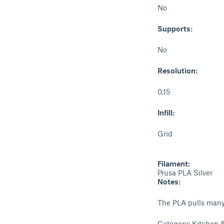
No
Supports:
No
Resolution:
0,15
Infill:
Grid
Filament:
Prusa PLA Silver
Notes:
The PLA pulls many 
Category: Kitchen 