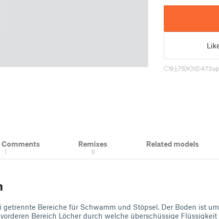
Lik
9
75
1
473
up
& Comments
Remixes
Related models
1
0
n
i getrennte Bereiche für Schwamm und Stöpsel. Der Boden ist um
 vorderen Bereich Löcher durch welche überschüssige Flüssigkeit 