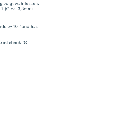
g zu gewährleisten.
ft (Ø ca. 3,8mm)
rds by 10 ° and has
) and shank (Ø