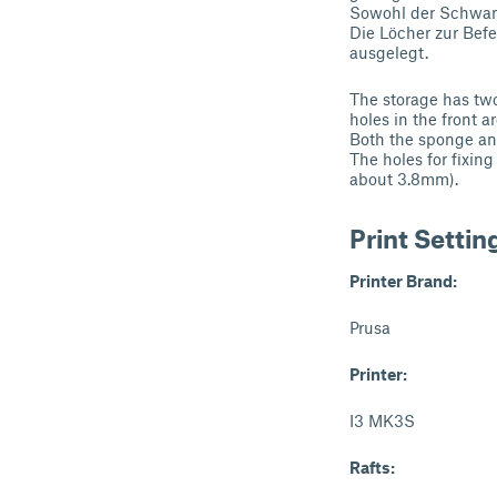
Sowohl der Schwamm
Die Löcher zur Bef
ausgelegt.
The storage has two
holes in the front 
Both the sponge and
The holes for fixi
about 3.8mm).
Print Settin
Printer Brand:
Prusa
Printer:
I3 MK3S
Rafts: