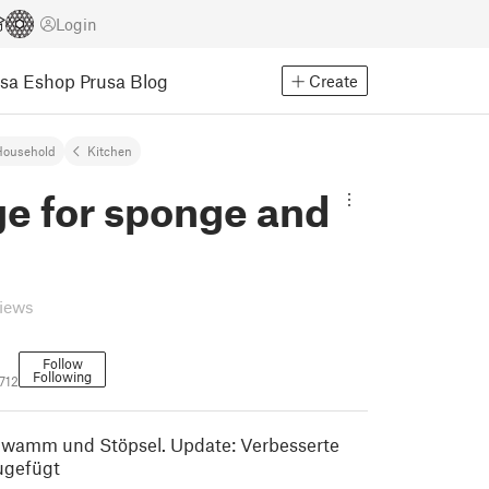
Login
usa Eshop
Prusa Blog
Create
Household
Kitchen
ge for sponge and
views
Follow
Following
712
hwamm und Stöpsel. Update: Verbesserte
ugefügt