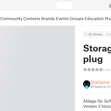
Community
Contests
Brands
Events
Groups
Education
Pr
3D Models
Stora
plug
1 re
Stadtpirat
@Stadtpirat_55
7
Ablage für Sc
Version 2 hinz