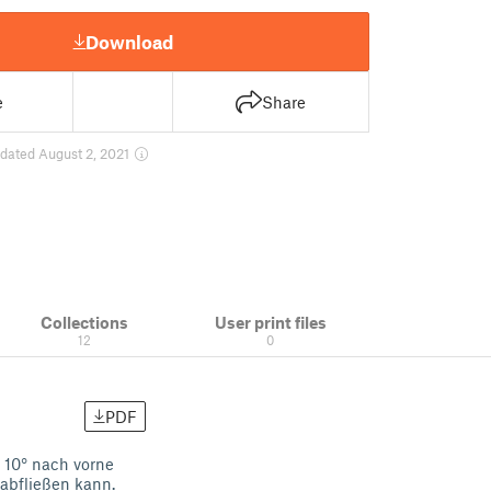
Download
e
Share
dated August 2, 2021
Collections
User print files
12
0
PDF
 10° nach vorne
abfließen kann.