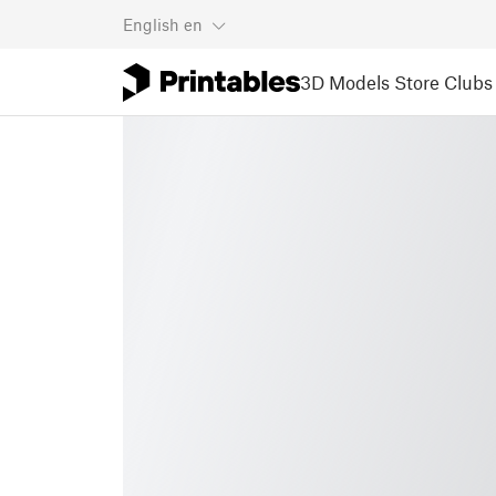
English
en
3D Models
Store
Clubs