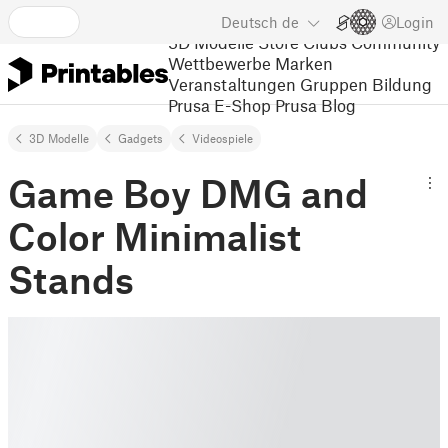
Deutsch
de
Login
3D Modelle
Store
Clubs
Community
Wettbewerbe
Marken
Veranstaltungen
Gruppen
Bildung
Prusa E-Shop
Prusa Blog
3D Modelle
Gadgets
Videospiele
Game Boy DMG and
Color Minimalist
Stands