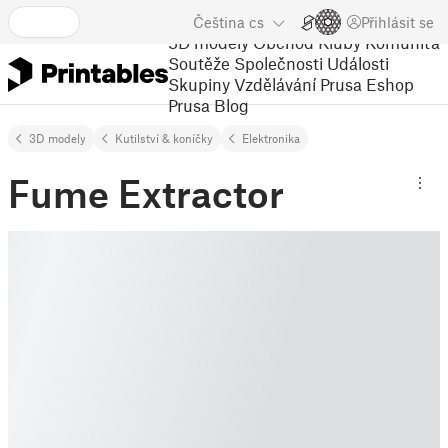
Čeština
cs
Přihlásit se
3D modely
Obchod
Kluby
Komunita
Soutěže
Společnosti
Události
Skupiny
Vzdělávání
Prusa Eshop
Prusa Blog
3D modely
Kutilství & koníčky
Elektronika
Fume Extractor