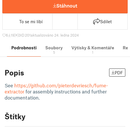
Stáhnout
To se mi líbí
Sdílet
6
19
0
201
aktualizováno 24. ledna 2024
Podrobnosti
Soubory
Výtisky & Komentáře
Re
5
1
Popis
PDF
See
https://github.com/pieterdevriesch/fume-
extractor
for assembly instructions and further
documentation.
Štítky