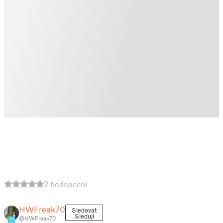
2 hodnocení
HWFreak70
Sledovat
Sleduji
@HWFreak70
17