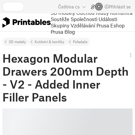
Čeština
cs
Přihlásit se
3D modely
Obchod
Kluby
Komunita
Soutěže
Společnosti
Události
Skupiny
Vzdělávání
Prusa Eshop
Prusa Blog
3D modely
Kutilství & koníčky
Pořadače
Hexagon Modular
Drawers 200mm Depth
- V2 - Added Inner
Filler Panels