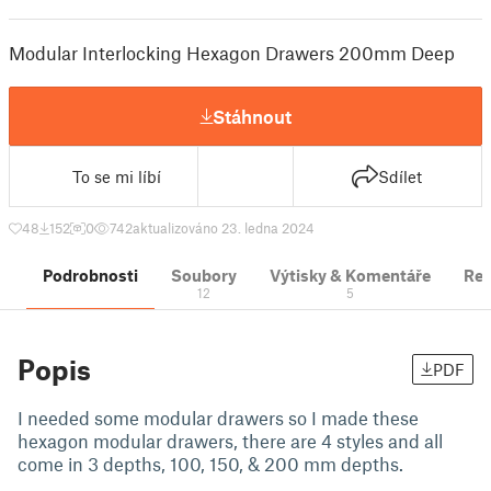
Modular Interlocking Hexagon Drawers 200mm Deep
Stáhnout
To se mi líbí
Sdílet
48
152
0
742
aktualizováno 23. ledna 2024
Podrobnosti
Soubory
Výtisky & Komentáře
Re
12
5
Popis
PDF
I needed some modular drawers so I made these
hexagon modular drawers, there are 4 styles and all
come in 3 depths, 100, 150, & 200 mm depths.